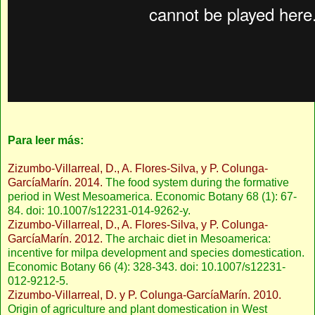
Para leer más:
Zizumbo-Villarreal, D., A. Flores-Silva, y P. Colunga-
GarcíaMarín. 2014.
The food system during the formative
period in West Mesoamerica. Economic Botany 68 (1): 67-
84. doi: 10.1007/s12231-014-9262-y.
Zizumbo-Villarreal, D., A. Flores-Silva, y P. Colunga-
GarcíaMarín. 2012.
The archaic diet in Mesoamerica:
incentive for milpa development and species domestication.
Economic Botany 66 (4): 328-343. doi: 10.1007/s12231-
012-9212-5.
Zizumbo-Villarreal, D. y P. Colunga-GarcíaMarín. 2010.
Origin of agriculture and plant domestication in West