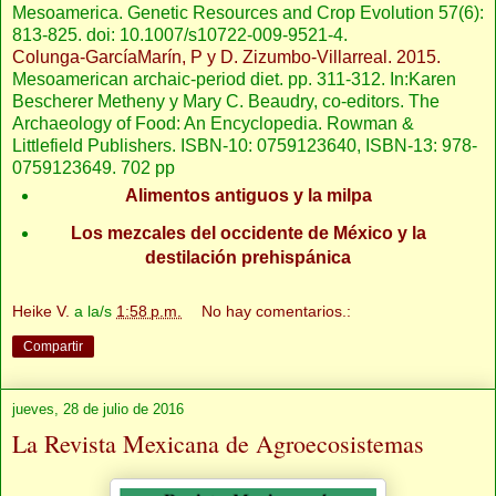
Mesoamerica. Genetic Resources and Crop Evolution 57(6):
813-825. doi: 10.1007/s10722-009-9521-4.
Colunga-GarcíaMarín, P y D. Zizumbo-Villarreal. 2015.
Mesoamerican archaic-period diet. pp. 311-312. In:Karen
Bescherer Metheny y Mary C. Beaudry, co-editors. The
Archaeology of Food: An Encyclopedia. Rowman &
Littlefield Publishers. ISBN-10: 0759123640, ISBN-13: 978-
0759123649. 702 pp
Alimentos antiguos y la milpa
Los mezcales del occidente de México y la
destilación prehispánica
Heike V.
a la/s
1:58 p.m.
No hay comentarios.:
Compartir
jueves, 28 de julio de 2016
La Revista Mexicana de Agroecosistemas