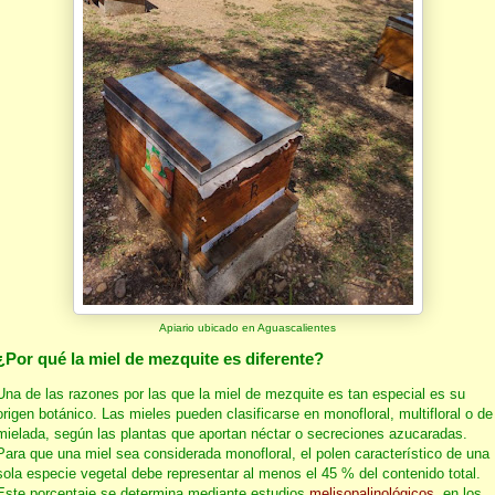
Apiario ubicado en Aguascalientes
¿Por qué la miel de mezquite es diferente?
Una de las razones por las que la miel de mezquite es tan especial es su
origen botánico. Las mieles pueden clasificarse en monofloral, multifloral o de
mielada, según las plantas que aportan néctar o secreciones azucaradas.
Para que una miel sea considerada monofloral, el polen característico de una
sola especie vegetal debe representar al menos el 45 % del contenido total.
Este porcentaje se determina mediante estudios
melisopalinológicos
, en los