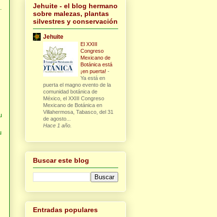
Jehuite - el blog hermano
.
sobre malezas, plantas
silvestres y conservación
Jehuite
El XXIII
Congreso
Mexicano de
Botánica está
¡en puerta!
-
Ya está en
puerta el magno evento de la
comunidad botánica de
México, el XXIII Congreso
Mexicano de Botánica en
Villahermosa, Tabasco, del 31
u
de agosto...
Hace 1 año.
u
Buscar este blog
Entradas populares