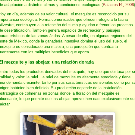
de adaptación a distintos climas y condiciones ecológicas (
Palacios R., 2006
)
Hoy en día, además de su valor cultural, el mezquite es reconocido por su
importancia ecológica. Forma comunidades que ofrecen refugio a la fauna
silvestre, contribuyen a la retención del suelo y ayudan a frenar los procesos
de desertificación. También genera espacios de recreación y paisajes
característicos de las zonas áridas. A pesar de ello, en algunas regiones del
norte de México, donde la ganadería intensiva domina el uso del suelo, el
mezquite es considerado una maleza, una percepción que contrasta
fuertemente con los múltiples beneficios que aporta.
El mezquite y las abejas: una relación dorada
Entre todos los productos derivados del mezquite, hay uno que destaca por s
calidad y valor: la miel. La miel de mezquite es altamente apreciada y tiene
una demanda creciente, tanto por sus características sensoriales como por s
origen botánico bien definido. Su producción depende de la instalación
estratégica de colmenas en zonas donde la floración del mezquite es
abundante, lo que permite que las abejas aprovechen casi exclusivamente su
néctar.