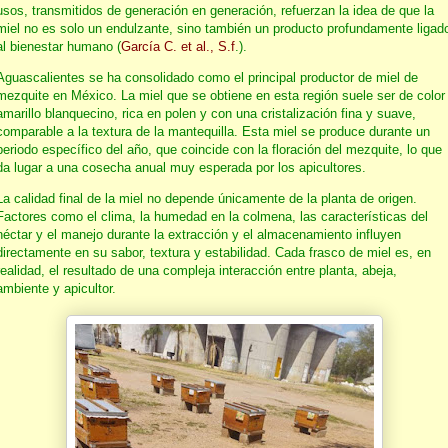
usos, transmitidos de generación en generación, refuerzan la idea de que la
miel no es solo un endulzante, sino también un producto profundamente ligad
al bienestar humano (
García C. et al., S.f
.).
Aguascalientes se ha consolidado como el principal productor de miel de
mezquite en México. La miel que se obtiene en esta región suele ser de color
amarillo blanquecino, rica en polen y con una cristalización fina y suave,
comparable a la textura de la mantequilla. Esta miel se produce durante un
periodo específico del año, que coincide con la floración del mezquite, lo que
da lugar a una cosecha anual muy esperada por los apicultores.
La calidad final de la miel no depende únicamente de la planta de origen.
Factores como el clima, la humedad en la colmena, las características del
néctar y el manejo durante la extracción y el almacenamiento influyen
directamente en su sabor, textura y estabilidad. Cada frasco de miel es, en
realidad, el resultado de una compleja interacción entre planta, abeja,
ambiente y apicultor.