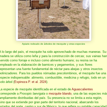
Apiario rodeado de árboles de mezquite y otras especies
A lo largo del país, el mezquite ha sido aprovechado de muchas maneras. Su
madera se utiliza como leña y para la construcción de cercas; sus vainas han
servido como forraje e incluso como alimento humano; su resina se ha
empleado en la elaboración de barnices y pegamentos, y sus flores
representan una fuente fundamental de néctar para abejas y otros insectos
polinizadores. Para los pueblos nómadas precolombinos, el mezquite fue una
especie indispensable: alimento, combustible, medicina y refugio, todo en un
solo árbol (
Espinoza P. et al. 2024
).
La especie de mezquite identificada en el estado de
Aguascalientes
corresponde a
Prosopis laevigata
o
mezquite blando
, una de las especies má
ampliamente distribuidas del país. Su presencia no se limita a esta región,
sino que se extiende por gran parte del territorio nacional, abarcando los
estados del norte, centro y sur de México, lo que refleja su notable capacidad