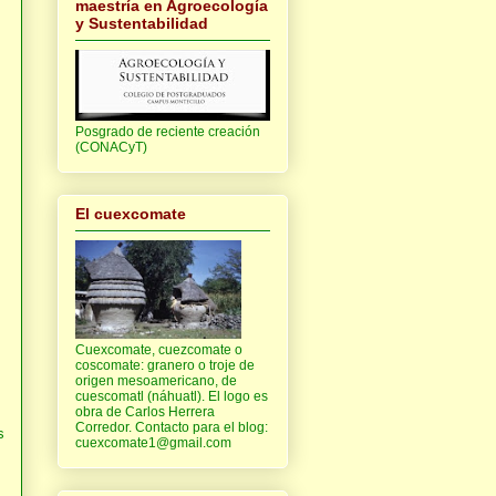
maestría en Agroecología
y Sustentabilidad
Posgrado de reciente creación
(CONACyT)
El cuexcomate
Cuexcomate, cuezcomate o
coscomate: granero o troje de
origen mesoamericano, de
cuescomatl (náhuatl). El logo es
obra de Carlos Herrera
Corredor. Contacto para el blog:
s
cuexcomate1@gmail.com