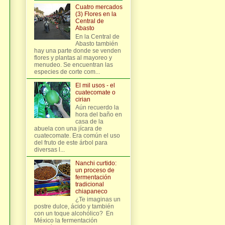
Cuatro mercados
(3) Flores en la
Central de
Abasto
En la Central de
Abasto también
hay una parte donde se venden
flores y plantas al mayoreo y
menudeo. Se encuentran las
especies de corte com...
El mil usos - el
cuatecomate o
cirian
Aún recuerdo la
hora del baño en
casa de la
abuela con una jícara de
cuatecomate. Era común el uso
del fruto de este árbol para
diversas l...
Nanchi curtido:
un proceso de
fermentación
tradicional
chiapaneco
¿Te imaginas un
postre dulce, ácido y también
con un toque alcohólico? En
México la fermentación