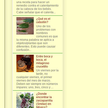
una receta para hacer un
remedio contra el calentamiento
de la cabeza de los bebés.
Cabe señalar que el calenta...
¿Qué es el
cebollín?
Uno de los
problemas con
nombres
comunes es que
la misma palabra se aplica a
objetos/plantas que son
diferentes. Esto puede causar
confusión...
Entre boca y
boca, el
milagroso
crucetillo
Un viernes por la
tarde, no
cualquier viernes, el primer
viernes del mes de marzo.
Deben ser siempre en números
impares: uno, tres, cinco y ...
¿Donde
encontrar la
zarzaparrilla
(
Smilax
) en
México?