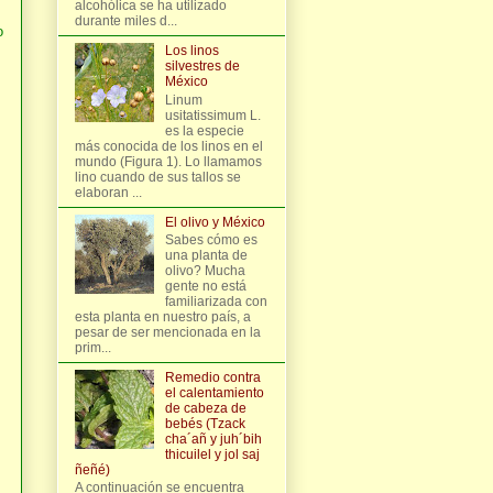
alcohólica se ha utilizado
durante miles d...
o
Los linos
silvestres de
México
Linum
usitatissimum L.
es la especie
más conocida de los linos en el
mundo (Figura 1). Lo llamamos
lino cuando de sus tallos se
elaboran ...
El olivo y México
Sabes cómo es
una planta de
olivo? Mucha
gente no está
familiarizada con
esta planta en nuestro país, a
pesar de ser mencionada en la
prim...
Remedio contra
el calentamiento
de cabeza de
bebés (Tzack
cha´añ y juh´bih
thicuilel y jol saj
ñeñé)
A continuación se encuentra