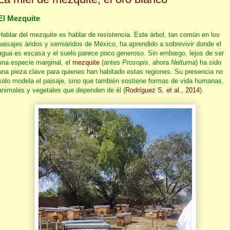
El Mezquite
Hablar del mezquite es hablar de resistencia. Este árbol, tan común en los
paisajes áridos y semiáridos de México, ha aprendido a sobrevivir donde el
agua es escasa y el suelo parece poco generoso. Sin embargo, lejos de ser
una especie marginal, el
mezquite
(antes
Prosopis
, ahora
Neltuma
) ha sido
una pieza clave para quienes han habitado estas regiones. Su presencia no
solo modela el paisaje, sino que también sostiene formas de vida humanas,
animales y vegetales que dependen de él (
Rodríguez S. et al., 2014
).