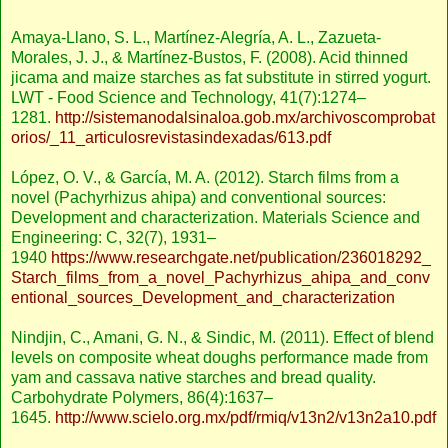
Amaya-Llano, S. L., Martínez-Alegría, A. L., Zazueta-
Morales, J. J., & Martínez-Bustos, F. (2008). Acid thinned
jicama and maize starches as fat substitute in stirred yogurt.
LWT - Food Science and Technology, 41(7):1274–
1281.
http://sistemanodalsinaloa.gob.mx/archivoscomprobat
orios/_11_articulosrevistasindexadas/613.pdf
López, O. V., & García, M. A. (2012). Starch films from a
novel (Pachyrhizus ahipa) and conventional sources:
Development and characterization. Materials Science and
Engineering: C, 32(7), 1931–
1940
https://www.researchgate.net/publication/236018292_
Starch_films_from_a_novel_Pachyrhizus_ahipa_and_conv
entional_sources_Development_and_characterization
Nindjin, C., Amani, G. N., & Sindic, M. (2011). Effect of blend
levels on composite wheat doughs performance made from
yam and cassava native starches and bread quality.
Carbohydrate Polymers, 86(4):1637–
1645.
http://www.scielo.org.mx/pdf/rmiq/v13n2/v13n2a10.pdf