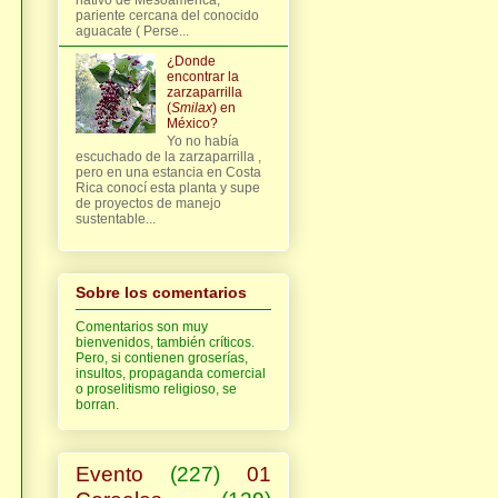
pariente cercana del conocido
aguacate ( Perse...
¿Donde
encontrar la
zarzaparrilla
(
Smilax
) en
México?
Yo no había
escuchado de la zarzaparrilla ,
pero en una estancia en Costa
Rica conocí esta planta y supe
de proyectos de manejo
sustentable...
Sobre los comentarios
Comentarios son muy
bienvenidos, también críticos.
Pero, si contienen groserías,
insultos, propaganda comercial
o proselitismo religioso, se
borran.
Evento
(227)
01