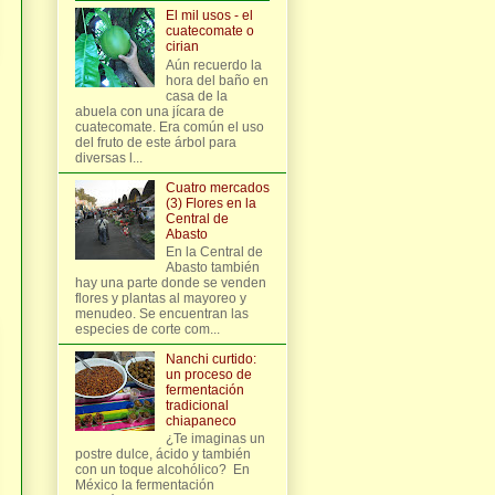
El mil usos - el
cuatecomate o
cirian
Aún recuerdo la
hora del baño en
casa de la
abuela con una jícara de
cuatecomate. Era común el uso
del fruto de este árbol para
diversas l...
Cuatro mercados
(3) Flores en la
Central de
Abasto
En la Central de
Abasto también
hay una parte donde se venden
flores y plantas al mayoreo y
menudeo. Se encuentran las
especies de corte com...
Nanchi curtido:
un proceso de
fermentación
tradicional
chiapaneco
¿Te imaginas un
postre dulce, ácido y también
con un toque alcohólico? En
México la fermentación