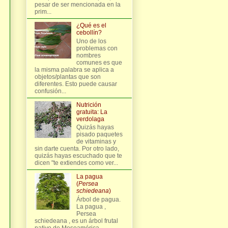
pesar de ser mencionada en la
prim...
¿Qué es el
cebollín?
Uno de los
problemas con
nombres
comunes es que
la misma palabra se aplica a
objetos/plantas que son
diferentes. Esto puede causar
confusión...
Nutrición
gratuita: La
verdolaga
Quizás hayas
pisado paquetes
de vitaminas y
sin darte cuenta. Por otro lado,
quizás hayas escuchado que te
dicen "te extiendes como ver...
La pagua
(
Persea
schiedeana
)
Árbol de pagua.
La pagua ,
Persea
schiedeana , es un árbol frutal
nativo de Mesoamérica,