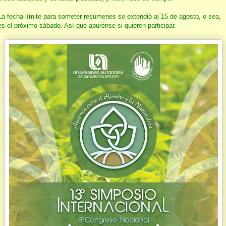
La fecha límite para someter resúmenes se extendió al 15 de agosto, o sea,
es el próximo sábado. Así que apurense si quieren participar.