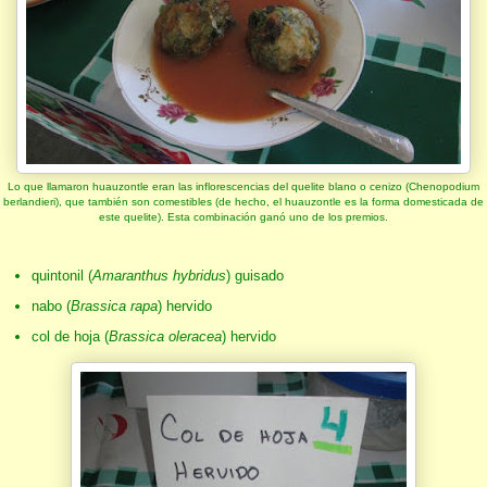
Lo que llamaron huauzontle eran las inflorescencias del quelite blano o cenizo (Chenopodium
berlandieri), que también son comestibles (de hecho, el huauzontle es la forma domesticada de
este quelite). Esta combinación ganó uno de los premios.
quintonil (
Amaranthus hybridus
) guisado
nabo (
Brassica rapa
) hervido
col de hoja (
Brassica oleracea
) hervido