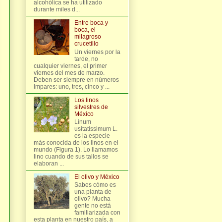
alcohólica se ha utilizado
durante miles d...
Entre boca y
boca, el
milagroso
crucetillo
Un viernes por la
tarde, no
cualquier viernes, el primer
viernes del mes de marzo.
Deben ser siempre en números
impares: uno, tres, cinco y ...
Los linos
silvestres de
México
Linum
usitatissimum L.
es la especie
más conocida de los linos en el
mundo (Figura 1). Lo llamamos
lino cuando de sus tallos se
elaboran ...
El olivo y México
Sabes cómo es
una planta de
olivo? Mucha
gente no está
familiarizada con
esta planta en nuestro país, a