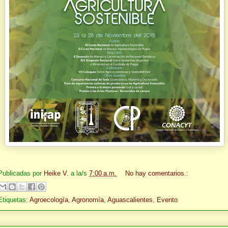
Publicadas por
Heike V.
a la/s
7:00 a.m.
No hay comentarios.:
Etiquetas:
Agroecología
,
Agronomía
,
Aguascalientes
,
Evento