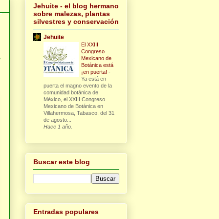
Jehuite - el blog hermano
sobre malezas, plantas
silvestres y conservación
Jehuite
El XXIII
Congreso
e
Mexicano de
Botánica está
¡en puerta!
-
Ya está en
puerta el magno evento de la
comunidad botánica de
México, el XXIII Congreso
Mexicano de Botánica en
Villahermosa, Tabasco, del 31
de agosto...
Hace 1 año.
Buscar este blog
Entradas populares