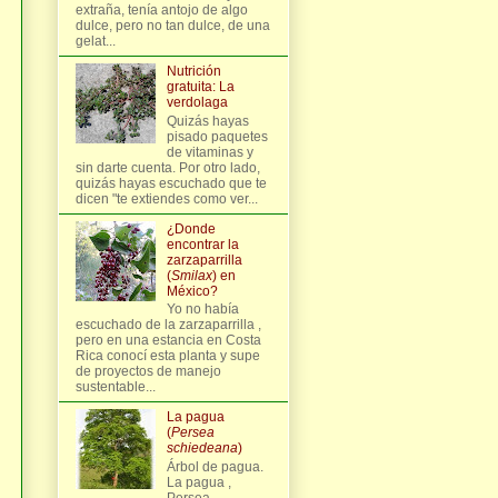
extraña, tenía antojo de algo
dulce, pero no tan dulce, de una
gelat...
Nutrición
gratuita: La
verdolaga
Quizás hayas
pisado paquetes
de vitaminas y
sin darte cuenta. Por otro lado,
quizás hayas escuchado que te
dicen "te extiendes como ver...
¿Donde
encontrar la
zarzaparrilla
(
Smilax
) en
México?
Yo no había
escuchado de la zarzaparrilla ,
pero en una estancia en Costa
Rica conocí esta planta y supe
s
de proyectos de manejo
sustentable...
La pagua
(
Persea
schiedeana
)
Árbol de pagua.
La pagua ,
Persea