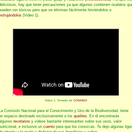
deliciosos, hay que tener precauciones ya que algunos contienen oxalatos qu
pueden ser tóxicos pero que se eliminan fácilmente hirviéndolos o
estrujándolos
(Video 1).
Video 1. Tomado de
CONABIO
La Comisión Nacional para el Conocimiento y Uso de la Biodiversidad, tiene
un espacio destinado exclusivamente a los
quelites
. En él encontrarás
algunos
recetarios
y videos bastante interesantes sobre sus usos, valor
nutricional, e inclusive un
cuento
para que los conozcas. Te dejo algunas liga
de interés y te invito a disfrutar de sus beneficios y sabor.