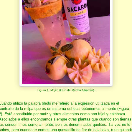
Figura 1. Mojito (Foto de Martha Albarrán).
Cuando utilizo la palabra bledo me refiero a la expresión utilizada en el
contexto de la milpa que es un sistema del cual obtenemos alimento (Figura
2). Está constituido por maíz y otros alimentos como son frijol y calabaza.
Asociados a ellos encontramos siempre otras plantas que cuando son tiernas
las consumimos como alimento, son los denominados quelites. Tal vez no lo
sabes, pero cuando te comes una quesadilla de flor de calabaza, o un guisad