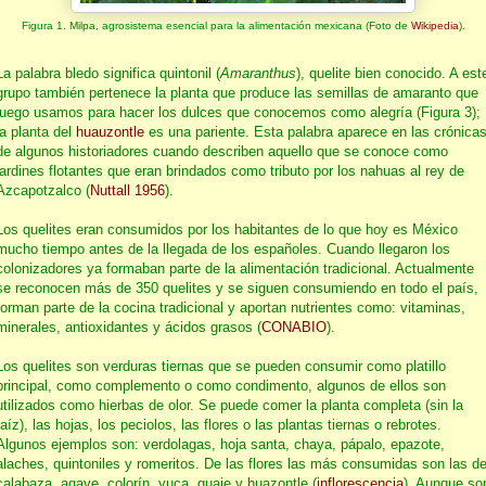
Figura 1. Milpa, agrosistema esencial para la alimentación mexicana (Foto de
Wikipedia
).
La palabra bledo significa quintonil (
Amaranthus
), quelite bien conocido. A est
grupo también pertenece la planta que produce las semillas de amaranto que
luego usamos para hacer los dulces que conocemos como alegría (Figura 3);
la planta del
huauzontle
es una pariente. Esta palabra aparece en las crónica
de algunos historiadores cuando describen aquello que se conoce como
jardines flotantes que eran brindados como tributo por los nahuas al rey de
Azcapotzalco (
Nuttall 1956
).
Los quelites eran consumidos por los habitantes de lo que hoy es México
mucho tiempo antes de la llegada de los españoles. Cuando llegaron los
colonizadores ya formaban parte de la alimentación tradicional. Actualmente
se reconocen más de 350 quelites y se siguen consumiendo en todo el país,
forman parte de la cocina tradicional y aportan nutrientes como: vitaminas,
minerales, antioxidantes y ácidos grasos (
CONABIO
).
Los quelites son verduras tiernas que se pueden consumir como platillo
principal, como complemento o como condimento, algunos de ellos son
utilizados como hierbas de olor. Se puede comer la planta completa (sin la
raíz), las hojas, los peciolos, las flores o las plantas tiernas o rebrotes.
Algunos ejemplos son: verdolagas, hoja santa, chaya, pápalo, epazote,
alaches, quintoniles y romeritos. De las flores las más consumidas son las d
calabaza, agave, colorín, yuca, guaje y huazontle (
inflorescencia
). Aunque so