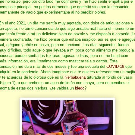
me horrorizó, pero por otro lado me conmovió y me hizo sentir empatía por el
personaje principal, no por los crímenes que cometió sino por la sensación
permanente de vacío que experimentaba al no percibir olores.
En el año 2021, un día me sentía muy agotada, con dolor de articulaciones y
sin apetito, no tomé conciencia de que algo andaba mal hasta el momento en
que tenía frente a mí un delicioso plato de pozole y me disponía a comerlo. L
primera cucharada, me hizo pensar que estaba insípido, así es que le agregu
sal, orégano y chile en polvo, pero no funcionó. Los días siguientes fueron
muy difíciles, todo aquello que llevaba a mi boca como alimento me producía
nauseas porque sentía las texturas rugosas o lisas, pero no me brindaban
más información, era literalmente como masticar tela o cartón. Esta
sensación me duro más de dos meses y fue una secuela del
COVID-19
que
adquirí en la pandemia. Ahora imagínate que te quieres refrescar con un mojit
y te acuerdas de lo olorosa que es la
hierbabuena
triturada al fondo del vaso
(Figura 1); o que prefieres un agua de limón con chaya, pero no percibes el
aroma de estas dos hierbas, ¿te valdría un
bledo
?