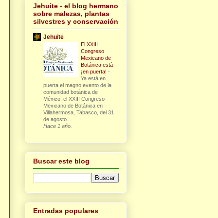
Jehuite - el blog hermano
sobre malezas, plantas
silvestres y conservación
Jehuite
El XXIII
Congreso
Mexicano de
Botánica está
¡en puerta!
-
Ya está en
puerta el magno evento de la
comunidad botánica de
México, el XXIII Congreso
Mexicano de Botánica en
Villahermosa, Tabasco, del 31
de agosto...
Hace 1 año.
Buscar este blog
Entradas populares