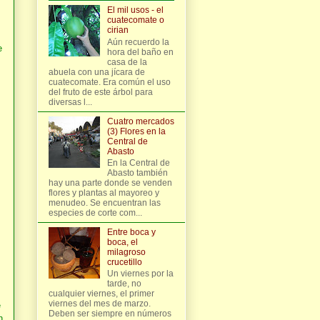
El mil usos - el
cuatecomate o
cirian
Aún recuerdo la
e
hora del baño en
casa de la
abuela con una jícara de
cuatecomate. Era común el uso
s
del fruto de este árbol para
diversas l...
Cuatro mercados
(3) Flores en la
Central de
Abasto
En la Central de
Abasto también
hay una parte donde se venden
flores y plantas al mayoreo y
menudeo. Se encuentran las
especies de corte com...
Entre boca y
boca, el
milagroso
crucetillo
Un viernes por la
tarde, no
cualquier viernes, el primer
viernes del mes de marzo.
e
Deben ser siempre en números
n