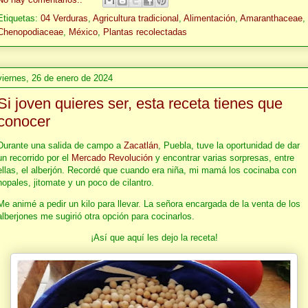
Etiquetas:
04 Verduras
,
Agricultura tradicional
,
Alimentación
,
Amaranthaceae
,
Chenopodiaceae
,
México
,
Plantas recolectadas
viernes, 26 de enero de 2024
Si joven quieres ser, esta receta tienes que
conocer
Durante una salida de campo a
Zacatlán
, Puebla, tuve la oportunidad de dar
un recorrido por el
Mercado Revolución
y encontrar varias sorpresas, entre
ellas, el alberjón. Recordé que cuando era niña, mi mamá los cocinaba con
nopales, jitomate y un poco de cilantro.
Me animé a pedir un kilo para llevar. La señora encargada de la venta de los
alberjones me sugirió otra opción para cocinarlos.
¡Así que aquí les dejo la receta!