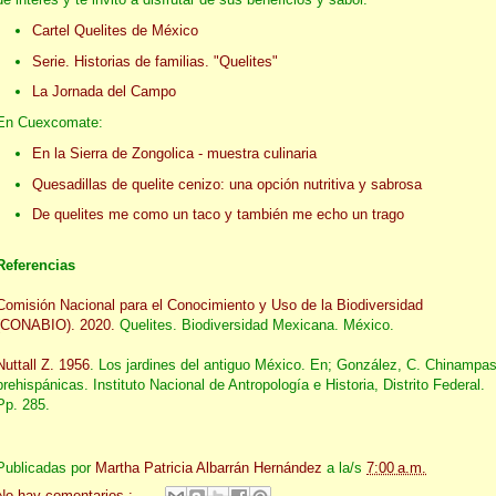
Cartel Quelites de México
Serie. Historias de familias. "Quelites"
La Jornada del Campo
En Cuexcomate:
En la Sierra de Zongolica - muestra culinaria
Quesadillas de quelite cenizo: una opción nutritiva y sabrosa
De quelites me como un taco y también me echo un trago
Referencias
Comisión Nacional para el Conocimiento y Uso de la Biodiversidad
(CONABIO). 2020.
Quelites. Biodiversidad Mexicana. México.
Nuttall Z. 1956
. Los jardines del antiguo México.
En; González, C. Chinampa
prehispánicas. Instituto Nacional de Antropología e Historia, Distrito Federal.
Pp. 285.
Publicadas por
Martha Patricia Albarrán Hernández
a la/s
7:00 a.m.
No hay comentarios.: