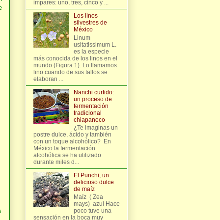
impares: uno, tres, cinco y ...
e
Los linos
silvestres de
México
Linum
usitatissimum L.
es la especie
más conocida de los linos en el
mundo (Figura 1). Lo llamamos
lino cuando de sus tallos se
elaboran ...
Nanchi curtido:
un proceso de
fermentación
tradicional
chiapaneco
¿Te imaginas un
postre dulce, ácido y también
con un toque alcohólico? En
México la fermentación
alcohólica se ha utilizado
durante miles d...
El Punchi, un
delicioso dulce
de maíz
Maíz ( Zea
mays) azul Hace
s
poco tuve una
sensación en la boca muy