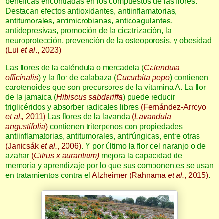
benéficas encontradas en los compuestos de las flores.
Destacan efectos antioxidantes, antiinflamatorias,
antitumorales, antimicrobianas, anticoagulantes,
antidepresivas, promoción de la cicatrización, la
neuroprotección, prevención de la osteoporosis, y obesidad
(Lui
et al
., 2023)
Las flores de la caléndula o mercadela (
Calendula
officinalis
) y la flor de calabaza (
Cucurbita pepo
) contienen
carotenoides que son precursores de la vitamina A. La flor
de la jamaica (
Hibiscus sabdariffa
) puede reducir
triglicéridos y absorber radicales libres
(Fernández-Arroyo
et al.,
2011)
Las flores de la lavanda
(
Lavandula
angustifolia
)
contienen triterpenos con propiedades
antiinflamatorias, antitumorales, antifúngicas, entre otras
(Janicsák
et al.
, 2006)
. Y por último la flor del naranjo o de
azahar
(
Citrus x aurantium)
mejora la capacidad de
memoria y aprendizaje por lo que sus componentes se usan
en tratamientos contra el
Alzheimer
(Rahnama
et al.
, 2015)
.