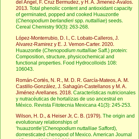
del Angel, F. Cruz Bermudez, y H. A. Jimenez-Avalos.
2013.
Total phenolic content and antioxidant capacity
of germinated, popped and cooked Huauzontle
(
Chenopodium berlandieri
spp.
nuttalliae
) seeds.
Cereal Chemistry 90(3): 263-268.
López-Monterrubio, D. I., C. Lobato-Calleros, J.
Alvarez-Ramirez y E. J. Vernon-Carter. 2020.
Huauzontle (
Chenopodium nuttalliae
Saff.) protein:
Composition, structure, physicochemical and
functional properties. Food Hydrocolloids 108:
106043.
Román-Cortés, N. R., M. D. R. García-Mateos, A. M.
Castillo-González, J. Sahagún-Castellanos y M. A.
Jiménez-Arellanes. 2018.
Características nutricionales
y nutracéuticas de hortalizas de uso ancestral en
México. Revista Fitotecnia Mexicana 41(3): 245-253.
Wilson, H. D., & Heiser Jr, C. B. (1979).
The origin and
evolutionary relationships of
‘huauzontle’(
Chenopodium nuttalliae
Safford),
domesticated chenopod of Mexico. American Journal