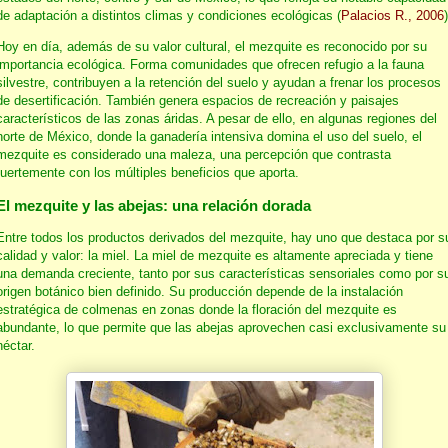
de adaptación a distintos climas y condiciones ecológicas (
Palacios R., 2006
)
Hoy en día, además de su valor cultural, el mezquite es reconocido por su
importancia ecológica. Forma comunidades que ofrecen refugio a la fauna
silvestre, contribuyen a la retención del suelo y ayudan a frenar los procesos
de desertificación. También genera espacios de recreación y paisajes
característicos de las zonas áridas. A pesar de ello, en algunas regiones del
norte de México, donde la ganadería intensiva domina el uso del suelo, el
mezquite es considerado una maleza, una percepción que contrasta
fuertemente con los múltiples beneficios que aporta.
El mezquite y las abejas: una relación dorada
Entre todos los productos derivados del mezquite, hay uno que destaca por s
calidad y valor: la miel. La miel de mezquite es altamente apreciada y tiene
una demanda creciente, tanto por sus características sensoriales como por s
origen botánico bien definido. Su producción depende de la instalación
estratégica de colmenas en zonas donde la floración del mezquite es
abundante, lo que permite que las abejas aprovechen casi exclusivamente su
néctar.