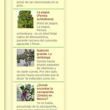
pesar de ser mencionada en la
prim...
La pagua
(
Persea
schiedeana
)
Árbol de pagua.
La pagua ,
Persea
schiedeana , es un árbol frutal
nativo de Mesoamérica,
pariente cercana del conocido
aguacate ( Perse...
Nutrición
gratuita: La
verdolaga
Quizás hayas
pisado paquetes
de vitaminas y
sin darte cuenta. Por otro lado,
quizás hayas escuchado que te
dicen "te extiendes como ver...
¿Donde
encontrar la
zarzaparrilla
(
Smilax
) en
México?
Yo no había
escuchado de la zarzaparrilla ,
pero en una estancia en Costa