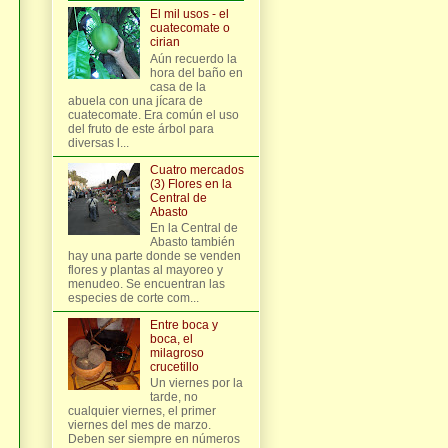
El mil usos - el
cuatecomate o
cirian
Aún recuerdo la
hora del baño en
casa de la
abuela con una jícara de
cuatecomate. Era común el uso
del fruto de este árbol para
diversas l...
Cuatro mercados
(3) Flores en la
Central de
Abasto
En la Central de
Abasto también
hay una parte donde se venden
flores y plantas al mayoreo y
menudeo. Se encuentran las
especies de corte com...
Entre boca y
boca, el
milagroso
crucetillo
Un viernes por la
tarde, no
cualquier viernes, el primer
viernes del mes de marzo.
Deben ser siempre en números