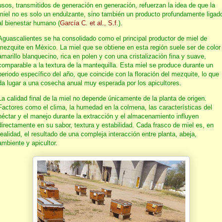
usos, transmitidos de generación en generación, refuerzan la idea de que la
miel no es solo un endulzante, sino también un producto profundamente ligad
al bienestar humano (
García C. et al., S.f
.).
Aguascalientes se ha consolidado como el principal productor de miel de
mezquite en México. La miel que se obtiene en esta región suele ser de color
amarillo blanquecino, rica en polen y con una cristalización fina y suave,
comparable a la textura de la mantequilla. Esta miel se produce durante un
periodo específico del año, que coincide con la floración del mezquite, lo que
da lugar a una cosecha anual muy esperada por los apicultores.
La calidad final de la miel no depende únicamente de la planta de origen.
Factores como el clima, la humedad en la colmena, las características del
néctar y el manejo durante la extracción y el almacenamiento influyen
directamente en su sabor, textura y estabilidad. Cada frasco de miel es, en
realidad, el resultado de una compleja interacción entre planta, abeja,
ambiente y apicultor.