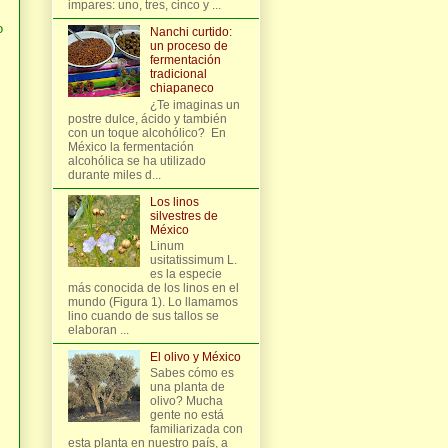
impares: uno, tres, cinco y ...
o
Nanchi curtido:
un proceso de
fermentación
tradicional
chiapaneco
¿Te imaginas un
postre dulce, ácido y también
con un toque alcohólico? En
México la fermentación
alcohólica se ha utilizado
durante miles d...
Los linos
silvestres de
México
Linum
usitatissimum L.
es la especie
más conocida de los linos en el
mundo (Figura 1). Lo llamamos
lino cuando de sus tallos se
elaboran ...
El olivo y México
Sabes cómo es
una planta de
olivo? Mucha
gente no está
familiarizada con
esta planta en nuestro país, a