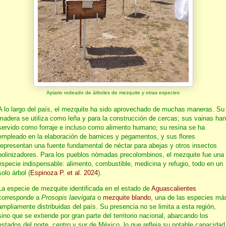
Apiario rodeado de árboles de mezquite y otras especies
A lo largo del país, el mezquite ha sido aprovechado de muchas maneras. Su
madera se utiliza como leña y para la construcción de cercas; sus vainas han
servido como forraje e incluso como alimento humano; su resina se ha
empleado en la elaboración de barnices y pegamentos, y sus flores
representan una fuente fundamental de néctar para abejas y otros insectos
polinizadores. Para los pueblos nómadas precolombinos, el mezquite fue una
especie indispensable: alimento, combustible, medicina y refugio, todo en un
solo árbol (
Espinoza P. et al. 2024
).
La especie de mezquite identificada en el estado de
Aguascalientes
corresponde a
Prosopis laevigata
o
mezquite blando
, una de las especies má
ampliamente distribuidas del país. Su presencia no se limita a esta región,
sino que se extiende por gran parte del territorio nacional, abarcando los
estados del norte, centro y sur de México, lo que refleja su notable capacidad