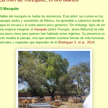
El Mezquite
Hablar del mezquite es hablar de resistencia. Este árbol, tan común en los
paisajes áridos y semiáridos de México, ha aprendido a sobrevivir donde el
agua es escasa y el suelo parece poco generoso. Sin embargo, lejos de ser
una especie marginal, el
mezquite
(antes
Prosopis
, ahora
Neltuma
) ha sido
una pieza clave para quienes han habitado estas regiones. Su presencia no
solo modela el paisaje, sino que también sostiene formas de vida humanas,
animales y vegetales que dependen de él (
Rodríguez S. et al., 2014
).