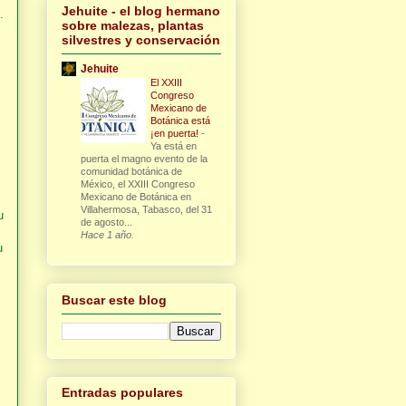
Jehuite - el blog hermano
.
sobre malezas, plantas
silvestres y conservación
Jehuite
El XXIII
Congreso
Mexicano de
Botánica está
¡en puerta!
-
Ya está en
puerta el magno evento de la
comunidad botánica de
México, el XXIII Congreso
Mexicano de Botánica en
Villahermosa, Tabasco, del 31
u
de agosto...
Hace 1 año.
u
Buscar este blog
Entradas populares