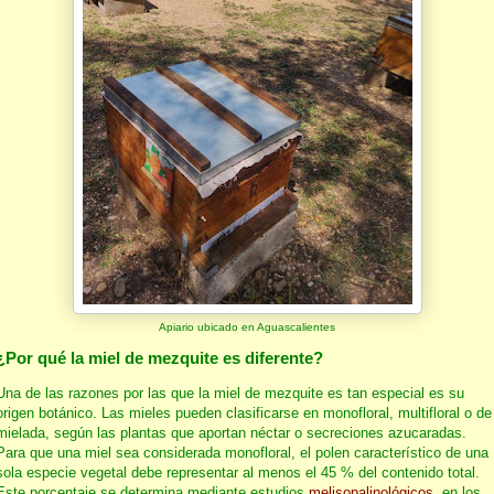
Apiario ubicado en Aguascalientes
¿Por qué la miel de mezquite es diferente?
Una de las razones por las que la miel de mezquite es tan especial es su
origen botánico. Las mieles pueden clasificarse en monofloral, multifloral o de
mielada, según las plantas que aportan néctar o secreciones azucaradas.
Para que una miel sea considerada monofloral, el polen característico de una
sola especie vegetal debe representar al menos el 45 % del contenido total.
Este porcentaje se determina mediante estudios
melisopalinológicos
, en los