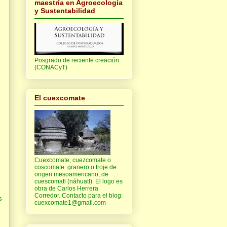
maestría en Agroecología
y Sustentabilidad
Posgrado de reciente creación
(CONACyT)
El cuexcomate
Cuexcomate, cuezcomate o
coscomate: granero o troje de
origen mesoamericano, de
cuescomatl (náhuatl). El logo es
obra de Carlos Herrera
Corredor. Contacto para el blog:
s
cuexcomate1@gmail.com