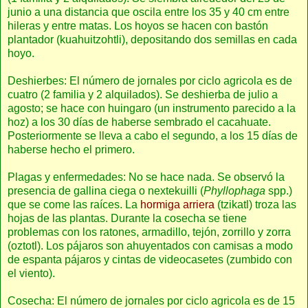
junio a una distancia que oscila entre los 35 y 40 cm entre
hileras y entre matas. Los hoyos se hacen con bastón
plantador (kuahuitzohtli), depositando dos semillas en cada
hoyo.
Deshierbes: El número de jornales por ciclo agricola es de
cuatro (2 familia y 2 alquilados). Se deshierba de julio a
agosto; se hace con huingaro (un instrumento parecido a la
hoz) a los 30 días de haberse sembrado el cacahuate.
Posteriormente se lleva a cabo el segundo, a los 15 días de
haberse hecho el primero.
Plagas y enfermedades: No se hace nada. Se observó la
presencia de gallina ciega o nextekuilli (
Phyllophaga
spp.)
que se come las raíces. La
hormiga arriera
(tzikatl) troza las
hojas de las plantas. Durante la cosecha se tiene
problemas con los ratones, armadillo, tejón, zorrillo y zorra
(oztotl). Los pájaros son ahuyentados con camisas a modo
de espanta pájaros y cintas de videocasetes (zumbido con
el viento).
Cosecha: El número de jornales por ciclo agricola es de 15