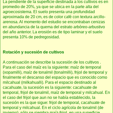
La pendiente de la superficie destinada a los cultivos es en
promedio de 20%, ya que se ubica en la parte alta del
agroecosistema. El suelo presenta una profundidad
aproximada de 20 cm, es de color café con textura arcillo-
arenosa. Al momento del estudio se encontraban cenizas
en abundancia de la quema del estrato arbóreo-arbustivo
del año anterior. La erosión es de tipo laminar y el suelo
presenta 10% de pedregosidad.
Rotación y sucesión de cultivos
A continuación se describe la sucesión de los cultivos .
Para el caso del maíz es la siguiente: maíz de temporal
(xopamilli), maíz de tonalmil (tonalmilli), frijol de temporal y
finalmente el descanso del espacio que es conocido como
milcahual (milkahualli). Para el espacio destinado al
cacahuate, la sucesión es la siguiente: cacahuate de
temporal, frijol de tonalmil, maíz de temporal y milcahual. En
el caso del frijol que aun no se había establecido, la
sucesión es la que sigue: frijol de temporal, cacahuate de
temporal y milcahual. En el ciclo agrícola de tonalmil (de
invierno), sólo se siembra maíz-frijol, en una superficie