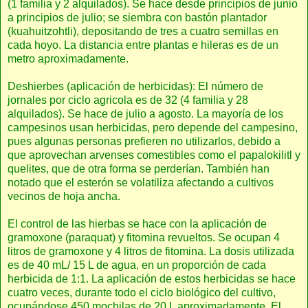
(1 familia y 2 alquilados). Se hace desde principios de junio
a principios de julio; se siembra con bastón plantador
(kuahuitzohtli), depositando de tres a cuatro semillas en
cada hoyo. La distancia entre plantas e hileras es de un
metro aproximadamente.
Deshierbes (aplicación de herbicidas): El número de
jornales por ciclo agricola es de 32 (4 familia y 28
alquilados). Se hace de julio a agosto. La mayoría de los
campesinos usan herbicidas, pero depende del campesino,
pues algunas personas prefieren no utilizarlos, debido a
que aprovechan arvenses comestibles como el papalokilitl y
quelites, que de otra forma se perderían. También han
notado que el esterón se volatiliza afectando a cultivos
vecinos de hoja ancha.
El control de las hierbas se hace con la aplicación de
gramoxone (paraquat) y fitomina revueltos. Se ocupan 4
litros de gramoxone y 4 litros de fitomina. La dosis utilizada
es de 40 mL/ 15 L de agua, en un proporción de cada
herbicida de 1:1. La aplicación de estos herbicidas se hace
cuatro veces, durante todo el ciclo biológico del cultivo,
ocupándose 450 mochilas de 20 L aproximadamente. El