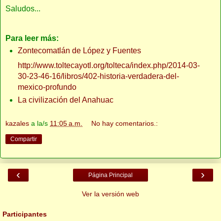
Saludos...
Para leer más:
Zontecomatlán de López y Fuentes
http://www.toltecayotl.org/tolteca/index.php/2014-03-
30-23-46-16/libros/402-historia-verdadera-del-
mexico-profundo
La civilización del Anahuac
kazales
a la/s
11:05 a.m.
No hay comentarios.:
Compartir
‹
›
Página Principal
Ver la versión web
Participantes