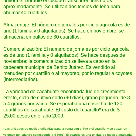
uniforme. Durante el tostado transcurren tres horas
aproximadamente. Se utilizan dos tercios de leña para
ahumar 40 cuartillos.
Almacenaje: El número de jornales por ciclo agricola es de
uno (1 familia y 0 alquilados). Se hace en noviembre; se
almacena en bultos de 30 cuartillos.
Comercialización: El número de jornales por ciclo agricola
es de uno (1 familia y 0 alquilados). Se hace despues de
noviembre; la comercialización se lleva a cabo en la
cabecera municipal de Benito Juárez. Es vendido al
menudeo por cuartillo o al mayoreo, por lo regular a coyotes
(intermediarios).
La variedad de cacahuate encontrada fue de crecimiento
erecto, ciclo de cultivo corto (90 días), grano pequeño, de 3
a 4 granos por vaina. Se esperaba una cosecha de 120
cuartillos de cacahuate. El costo del cuartillo* era de $
25.00 pesos en el año 2009.
*Las unidades de medida utilizadas para la venta son el litro y el cuartillo, y se basan en
volumen (un cuartillo corresponde a 5 litros). El cuartillo es una unidad de medida arraigada