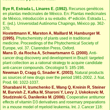
Bye R, Estrada L, Linares E. (1992).
Recursos genéticos
en plantas medicinales de México. En: Plantas medicinales
de México, introducción a su estudio. 4ª edición. Estrada L.,
E. (ed.). Universidad Autónoma Chapingo, México pp. 362-
370.
Hostettmann K, Marston A, Maillard M, Hamburger M.
(1995).
Phytochemistry of plants used in traditional
medicine. Proceedings of the Phytochemical Society of
Europe, vol. 37. Clarendon Press, Oxford.
Mans D, da Rocha A, Schwartsmann G. (2000).
Anti-
cancer drug discovery and development in Brazil: targeted
plant collection as a rational strategy to acquire candidate
anti-cancer compounds. Oncologist 5: 185-198.
Newman D, Cragg G, Snader K. (2003).
Natural products
as sources of new drugs over the period 1981-2002. J. Nat.
Prod. 66: 1022-1037.
Sharabani H, Izumchenko E, Wang Q, Kreinin R, Steiner
M, Barvish Z, Kafka M, Sharoni Y, Levy J, Uskokovic M,
Studzinski G, Danilenko M. (2006).
Cooperative antitumor
effects of vitamin D3 derivatives and rosemary preparations
in a mouse model of myeloid leukemia. Int. J. Cancer 118: