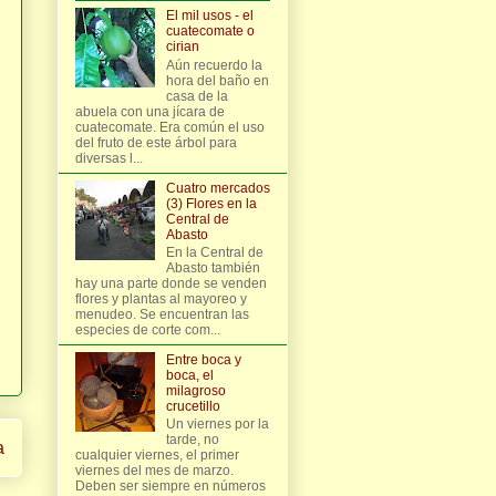
El mil usos - el
cuatecomate o
cirian
Aún recuerdo la
hora del baño en
casa de la
abuela con una jícara de
cuatecomate. Era común el uso
del fruto de este árbol para
diversas l...
Cuatro mercados
(3) Flores en la
Central de
Abasto
En la Central de
Abasto también
hay una parte donde se venden
flores y plantas al mayoreo y
menudeo. Se encuentran las
especies de corte com...
Entre boca y
boca, el
milagroso
crucetillo
Un viernes por la
tarde, no
a
cualquier viernes, el primer
viernes del mes de marzo.
Deben ser siempre en números