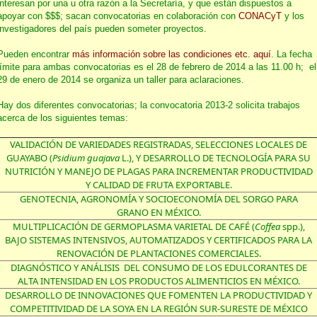
interesan por una u otra razón a la Secretaría, y que están dispuestos a
apoyar con $$$; sacan convocatorias en colaboración con
CONACyT
y los
investigadores del país pueden someter proyectos.
Pueden encontrar
más información sobre las condiciones etc. aquí
. La fecha
límite para ambas convocatorias es el 28 de febrero de 2014 a las 11.00 h; el
29 de enero de 2014 se organiza un taller para aclaraciones.
Hay dos diferentes convocatorias; la convocatoria 2013-2 solicita trabajos
acerca de los siguientes temas:
VALIDACIÓN DE VARIEDADES REGISTRADAS, SELECCIONES LOCALES DE
GUAYABO (
Psidium guajava
L.), Y DESARROLLO DE TECNOLOGÍA PARA SU
NUTRICIÓN Y MANEJO DE PLAGAS PARA INCREMENTAR PRODUCTIVIDAD
Y CALIDAD DE FRUTA EXPORTABLE.
GENOTECNIA, AGRONOMÍA Y SOCIOECONOMÍA DEL SORGO PARA
GRANO EN MÉXICO.
MULTIPLICACIÓN DE GERMOPLASMA VARIETAL DE CAFÉ (
Coffea
spp.),
BAJO SISTEMAS INTENSIVOS, AUTOMATIZADOS Y CERTIFICADOS PARA LA
RENOVACIÓN DE PLANTACIONES COMERCIALES.
DIAGNÓSTICO Y ANÁLISIS DEL CONSUMO DE LOS EDULCORANTES DE
ALTA INTENSIDAD EN LOS PRODUCTOS ALIMENTICIOS EN MÉXICO.
DESARROLLO DE INNOVACIONES QUE FOMENTEN LA PRODUCTIVIDAD Y
COMPETITIVIDAD DE LA SOYA EN LA REGIÓN SUR-SURESTE DE MÉXICO