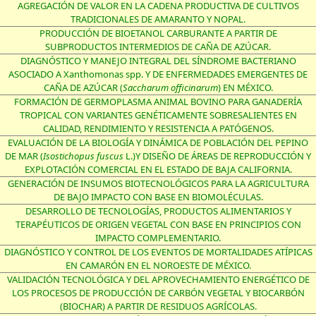
AGREGACIÓN DE VALOR EN LA CADENA PRODUCTIVA DE CULTIVOS
TRADICIONALES DE AMARANTO Y NOPAL.
PRODUCCIÓN DE BIOETANOL CARBURANTE A PARTIR DE
SUBPRODUCTOS INTERMEDIOS DE CAÑA DE AZÚCAR.
DIAGNÓSTICO Y MANEJO INTEGRAL DEL SÍNDROME BACTERIANO
ASOCIADO A Xanthomonas spp. Y DE ENFERMEDADES EMERGENTES DE
CAÑA DE AZÚCAR (
Saccharum officinarum
) EN MÉXICO.
FORMACIÓN DE GERMOPLASMA ANIMAL BOVINO PARA GANADERÍA
TROPICAL CON VARIANTES GENÉTICAMENTE SOBRESALIENTES EN
CALIDAD, RENDIMIENTO Y RESISTENCIA A PATÓGENOS.
EVALUACIÓN DE LA BIOLOGÍA Y DINÁMICA DE POBLACIÓN DEL PEPINO
DE MAR (
Isostichopus fuscus
L.)Y DISEÑO DE ÁREAS DE REPRODUCCIÓN Y
EXPLOTACIÓN COMERCIAL EN EL ESTADO DE BAJA CALIFORNIA.
GENERACIÓN DE INSUMOS BIOTECNOLÓGICOS PARA LA AGRICULTURA
DE BAJO IMPACTO CON BASE EN BIOMOLÉCULAS.
DESARROLLO DE TECNOLOGÍAS, PRODUCTOS ALIMENTARIOS Y
TERAPÉUTICOS DE ORIGEN VEGETAL CON BASE EN PRINCIPIOS CON
IMPACTO COMPLEMENTARIO.
DIAGNÓSTICO Y CONTROL DE LOS EVENTOS DE MORTALIDADES ATÍPICAS
EN CAMARÓN EN EL NOROESTE DE MÉXICO.
VALIDACIÓN TECNOLÓGICA Y DEL APROVECHAMIENTO ENERGÉTICO DE
LOS PROCESOS DE PRODUCCIÓN DE CARBÓN VEGETAL Y BIOCARBÓN
(BIOCHAR) A PARTIR DE RESIDUOS AGRÍCOLAS.