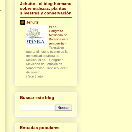
Jehuite - el blog hermano
sobre malezas, plantas
silvestres y conservación
Jehuite
El XXIII
Congreso
Mexicano de
Botánica está
¡en puerta!
-
Ya está en
puerta el magno evento de la
comunidad botánica de
México, el XXIII Congreso
Mexicano de Botánica en
Villahermosa, Tabasco, del 31
de agosto...
Hace 1 año.
Buscar este blog
Entradas populares