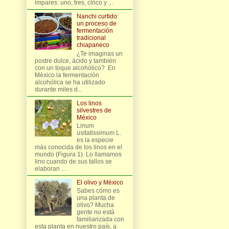
impares: uno, tres, cinco y ...
Nanchi curtido:
un proceso de
fermentación
tradicional
chiapaneco
¿Te imaginas un
postre dulce, ácido y también
con un toque alcohólico? En
México la fermentación
alcohólica se ha utilizado
durante miles d...
Los linos
silvestres de
México
Linum
usitatissimum L.
es la especie
más conocida de los linos en el
mundo (Figura 1). Lo llamamos
lino cuando de sus tallos se
elaboran ...
El olivo y México
Sabes cómo es
una planta de
olivo? Mucha
gente no está
familiarizada con
esta planta en nuestro país, a