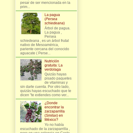
pesar de ser mencionada en la
prim...
La pagua
(
Persea
schiedeana
)
Árbol de pagua.
La pagua ,
Persea
schiedeana , es un árbol frutal
nativo de Mesoamérica,
pariente cercana del conocido
aguacate ( Perse...
Nutrición
gratuita: La
verdolaga
Quizás hayas
pisado paquetes
de vitaminas y
sin darte cuenta. Por otro lado,
quizás hayas escuchado que te
dicen "te extiendes como ver...
¿Donde
encontrar la
zarzaparrilla
(
Smilax
) en
México?
Yo no había
escuchado de la zarzaparrilla ,
pero en una estancia en Costa