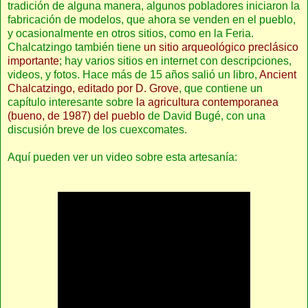
tradición de alguna manera, algunos pobladores iniciaron la
fabricación de modelos, que ahora se venden en el pueblo,
y ocasionalmente en otros sitios, como en la Feria.
Chalcatzingo también tiene
un sitio arqueológico preclásico
importante
; hay varios sitios en internet con descripciones,
videos, y fotos. Hace más de 15 años salió un libro,
Ancient
Chalcatzingo, editado por D. Grove
, que contiene un
capítulo interesante sobre
la agricultura contemporanea
(bueno, de 1987) del pueblo
de David Bugé, con una
discusión breve de los cuexcomates.
Aquí pueden ver un video sobre esta artesanía: