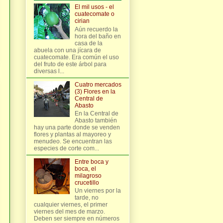
El mil usos - el
cuatecomate o
cirian
Aún recuerdo la
hora del baño en
casa de la
abuela con una jícara de
cuatecomate. Era común el uso
del fruto de este árbol para
diversas l...
Cuatro mercados
(3) Flores en la
Central de
Abasto
En la Central de
Abasto también
hay una parte donde se venden
flores y plantas al mayoreo y
menudeo. Se encuentran las
especies de corte com...
Entre boca y
boca, el
milagroso
crucetillo
Un viernes por la
tarde, no
cualquier viernes, el primer
viernes del mes de marzo.
Deben ser siempre en números