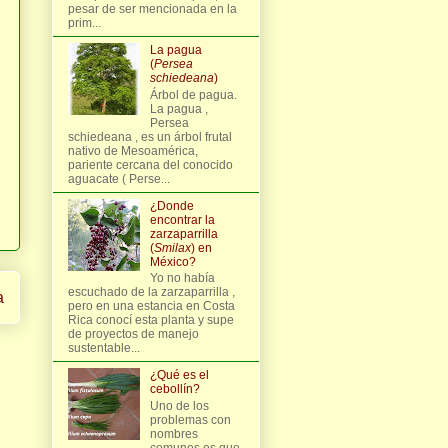
pesar de ser mencionada en la
prim...
La pagua
(
Persea
schiedeana
)
Árbol de pagua.
La pagua ,
Persea
schiedeana , es un árbol frutal
nativo de Mesoamérica,
pariente cercana del conocido
aguacate ( Perse...
¿Donde
encontrar la
zarzaparrilla
(
Smilax
) en
México?
Yo no había
escuchado de la zarzaparrilla ,
a
pero en una estancia en Costa
Rica conocí esta planta y supe
de proyectos de manejo
sustentable...
¿Qué es el
cebollín?
Uno de los
problemas con
nombres
comunes es que