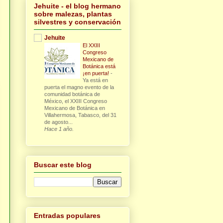
Jehuite - el blog hermano
sobre malezas, plantas
silvestres y conservación
Jehuite
El XXIII
Congreso
Mexicano de
Botánica está
¡en puerta!
-
Ya está en
puerta el magno evento de la
comunidad botánica de
México, el XXIII Congreso
Mexicano de Botánica en
Villahermosa, Tabasco, del 31
de agosto...
Hace 1 año.
Buscar este blog
Entradas populares