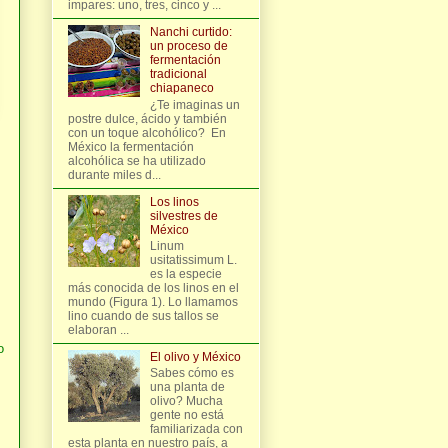
impares: uno, tres, cinco y ...
Nanchi curtido:
un proceso de
fermentación
tradicional
chiapaneco
¿Te imaginas un
postre dulce, ácido y también
con un toque alcohólico? En
México la fermentación
alcohólica se ha utilizado
durante miles d...
Los linos
silvestres de
México
Linum
usitatissimum L.
es la especie
más conocida de los linos en el
mundo (Figura 1). Lo llamamos
lino cuando de sus tallos se
elaboran ...
o
El olivo y México
Sabes cómo es
una planta de
olivo? Mucha
gente no está
familiarizada con
esta planta en nuestro país, a