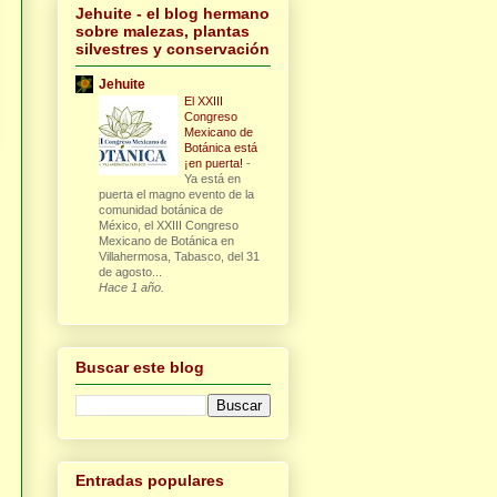
Jehuite - el blog hermano
sobre malezas, plantas
silvestres y conservación
Jehuite
El XXIII
Congreso
Mexicano de
Botánica está
¡en puerta!
-
Ya está en
puerta el magno evento de la
comunidad botánica de
México, el XXIII Congreso
Mexicano de Botánica en
Villahermosa, Tabasco, del 31
de agosto...
Hace 1 año.
Buscar este blog
Entradas populares