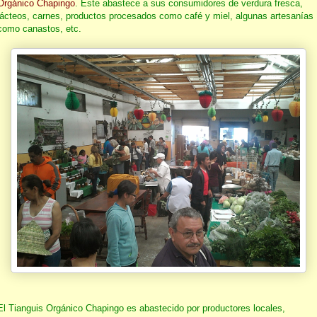
Orgánico Chapingo
. Este abastece a sus consumidores de verdura fresca,
lácteos, carnes, productos procesados como café y miel, algunas artesanías
como canastos, etc.
El Tianguis Orgánico Chapingo es abastecido por productores locales,