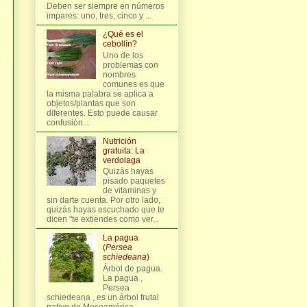
Deben ser siempre en números
impares: uno, tres, cinco y ...
¿Qué es el
cebollín?
Uno de los
problemas con
nombres
comunes es que
la misma palabra se aplica a
objetos/plantas que son
diferentes. Esto puede causar
confusión...
Nutrición
gratuita: La
verdolaga
Quizás hayas
pisado paquetes
de vitaminas y
sin darte cuenta. Por otro lado,
quizás hayas escuchado que te
dicen "te extiendes como ver...
La pagua
(
Persea
schiedeana
)
Árbol de pagua.
La pagua ,
Persea
schiedeana , es un árbol frutal
nativo de Mesoamérica,