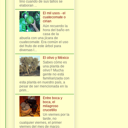
lino cuando de sus tallos se
elaboran ...
El mil usos - el
cuatecomate o
cirian
Aún recuerdo la
hora del baño en
casa de la
abuela con una jícara de
cuatecomate. Era común el uso
del fruto de este árbol para
diversas l...
El olivo y México
Sabes cómo es
una planta de
olivo? Mucha
gente no está
familiarizada con
esta planta en nuestro país, a
pesar de ser mencionada en la
prim...
Entre boca y
boca, el
milagroso
crucetillo
Un viernes por la
tarde, no
cualquier viernes, el primer
viernes del mes de marzo.