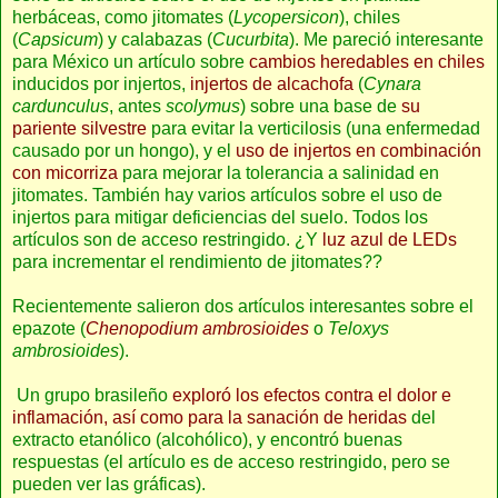
herbáceas, como jitomates (
Lycopersicon
), chiles
(
Capsicum
) y calabazas (
Cucurbita
). Me pareció interesante
para México un artículo sobre
cambios heredables en chiles
inducidos por injertos,
injertos de alcachofa
(
Cynara
cardunculus
, antes
scolymus
) sobre una base de
su
pariente silvestre
para evitar la verticilosis (una enfermedad
causado por un hongo), y el
uso de injertos en combinación
con micorriza
para mejorar la tolerancia a salinidad en
jitomates. También hay varios artículos sobre el uso de
injertos para mitigar deficiencias del suelo. Todos los
artículos son de acceso restringido. ¿Y
luz azul de LEDs
para incrementar el rendimiento de jitomates??
Recientemente salieron dos artículos interesantes sobre el
epazote (
Chenopodium ambrosioides
o
Teloxys
ambrosioides
).
Un grupo brasileño
exploró los efectos contra el dolor e
inflamación, así como para la sanación de heridas
del
extracto etanólico (alcohólico), y encontró buenas
respuestas (el artículo es de acceso restringido, pero se
pueden ver las gráficas).