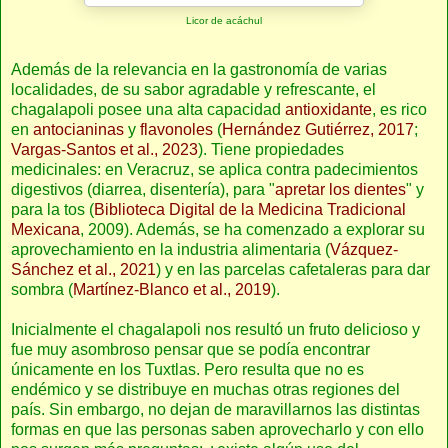
Licor de acáchul
Además de la relevancia en la gastronomía de varias
localidades, de su sabor agradable y refrescante, el
chagalapoli posee una alta capacidad
antioxidante
, es rico
en
antocianinas
y
flavonoles
(
Hernández Gutiérrez, 2017
;
Vargas-Santos et al., 2023
). Tiene propiedades
medicinales: en Veracruz, se aplica contra padecimientos
digestivos (diarrea, disentería), para "
apretar los dientes
" y
para la tos (
Biblioteca Digital de la Medicina Tradicional
Mexicana
, 2009). Además, se ha comenzado a explorar su
aprovechamiento en la industria alimentaria (
Vázquez-
Sánchez et al., 2021
) y en las parcelas cafetaleras para dar
sombra (
Martínez-Blanco et al., 2019
).
Inicialmente el chagalapoli nos resultó un fruto delicioso y
fue muy asombroso pensar que se podía encontrar
únicamente en los Tuxtlas. Pero resulta que no es
endémico y se distribuye en muchas otras regiones del
país. Sin embargo, no dejan de maravillarnos las distintas
formas en que las personas saben aprovecharlo y con ello