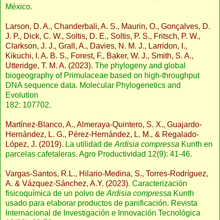
México.
Larson, D. A., Chanderbali, A. S., Maurin, O., Gonçalves, D.
J. P., Dick, C. W., Soltis, D. E., Soltis, P. S., Fritsch, P. W.,
Clarkson, J. J., Grall, A., Davies, N. M. J., Larridon, I.,
Kikuchi, I. A. B. S., Forest, F., Baker, W. J., Smith, S. A.,
Utteridge, T. M. A. (2023).
The phylogeny and global
biogeography of Primulaceae based on high-throughput
DNA sequence data. Molecular Phylogenetics and
Evolution
182: 107702.
Martínez-Blanco, A., Almeraya-Quintero, S. X., Guajardo-
Hernández, L. G., Pérez-Hernández, L. M., & Regalado-
López, J. (2019)
. La utilidad de
Ardisia compressa
Kunth en
parcelas cafetaleras. Agro Productividad 12(9): 41-46.
Vargas-Santos, R.L., Hilario-Medina, S., Torres-Rodríguez,
A. & Vázquez-Sánchez, A.Y. (2023)
. Caracterización
fisicoquímica de un polvo de
Ardisia compressa
Kunth
usado para elaborar productos de panificación. Revista
Internacional de Investigación e Innovación Tecnológica