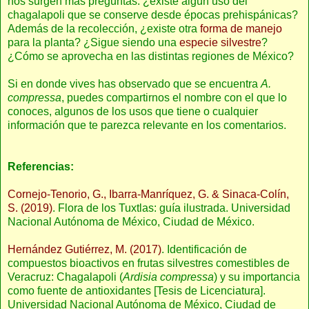
nos surgen más preguntas: ¿existe algún uso del
chagalapoli que se conserve desde épocas prehispánicas?
Además de la recolección, ¿existe otra
forma de manejo
para la planta? ¿Sigue siendo una
especie silvestre
?
¿Cómo se aprovecha en las distintas regiones de México?
Si en donde vives has observado que se encuentra
A.
compressa
, puedes compartirnos el nombre con el que lo
conoces, algunos de los usos que tiene o cualquier
información que te parezca relevante en los comentarios.
Referencias:
Cornejo-Tenorio, G., Ibarra-Manríquez, G. & Sinaca-Colín,
S. (2019)
. Flora de los Tuxtlas: guía ilustrada. Universidad
Nacional Autónoma de México, Ciudad de México.
Hernández Gutiérrez, M. (2017)
. Identificación de
compuestos bioactivos en frutas silvestres comestibles de
Veracruz: Chagalapoli (
Ardisia compressa
) y su importancia
como fuente de antioxidantes [Tesis de Licenciatura].
Universidad Nacional Autónoma de México, Ciudad de