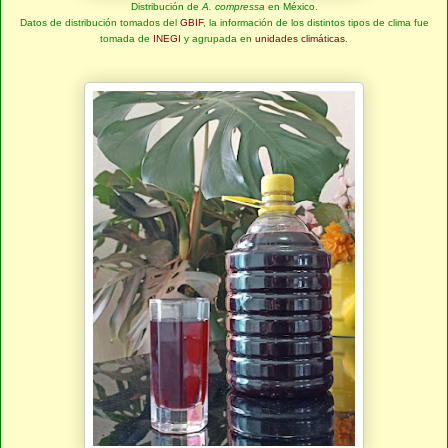
Distribución de
A. compressa
en México.
Datos de distribución tomados del
GBIF
, la información de los distintos tipos de clima fue
tomada de
INEGI
y agrupada en
unidades climáticas
.