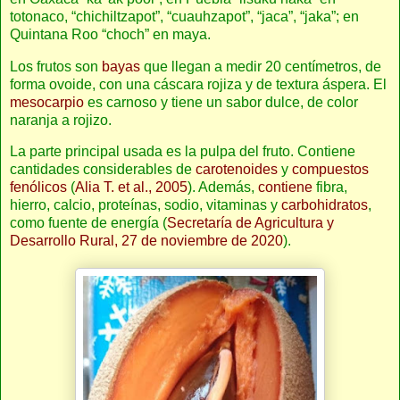
totonaco, “chichiltzapot”, “cuauhzapot”, “jaca”, “jaka”; en
Quintana Roo “choch” en maya.
Los frutos son
bayas
que llegan a medir 20 centímetros, de
forma ovoide, con una cáscara rojiza y de textura áspera. El
mesocarpio
es carnoso y tiene un sabor dulce, de color
naranja a rojizo.
La parte principal usada es la pulpa del fruto. Contiene
cantidades considerables de
carotenoides
y
compuestos
fenólicos
(
Alia T. et al., 2005
). Además,
contiene
fibra,
hierro, calcio, proteínas, sodio, vitaminas y
carbohidratos
,
como fuente de energía (
Secretaría de Agricultura y
Desarrollo Rural, 27 de noviembre de 2020
).