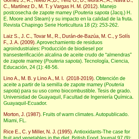
Gómez J., R., Nieto Á.,D., Téliz O., D., Mora A., A., Nava D.,
C., Martínez D., M. T. y Vargas H. M. (2012)
. Manejo
postcosecha de zapote mamey (
Pouteria sapota
(Jacq.) H.
E. Moore and Stearn) y su impacto en la calidad de la fruta.
Revista Chapingo Serie Horticultura 18 (2): 253-262.
Laiz S., J. C., Tovar M., R., Durán-de-Bazúa, M. C., y Solís
F., J. A. (2009)
. Aprovechamiento de residuos
agroindustriales: Producción de biodiesel por
transesterificación alcalina de aceite crudo de “almendras”
de zapote mamey (
Pouteria sapota
). Tecnología, Ciencia,
Educación, 24 (1): 48-56.
Lino A., M. B. y Lino A., M. I. (2018-2019)
. Obtención de
aceite a partir de la semilla de zapote mamey (
Pouteria
sapota
) para su uso como biocombustible. Tesis de grado.
Universidad de Guayaquil, Facultad de Ingeniería Química.
Guayaquil-Ecuador.
Morton, J. (1987)
. Fruits of warm climates. Autopublicado.
Miami, FL.
Rice E., C. y Miller, N. J. (1995)
. Antioxidants-The case for
fruit and vegetables in the diet. British Food Journal 97 (9):