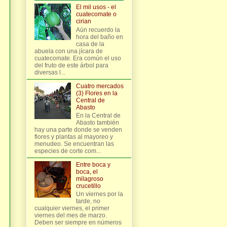
El mil usos - el
cuatecomate o
cirian
Aún recuerdo la
hora del baño en
casa de la
abuela con una jícara de
cuatecomate. Era común el uso
del fruto de este árbol para
diversas l...
Cuatro mercados
(3) Flores en la
Central de
Abasto
En la Central de
Abasto también
hay una parte donde se venden
flores y plantas al mayoreo y
menudeo. Se encuentran las
especies de corte com...
Entre boca y
boca, el
milagroso
crucetillo
Un viernes por la
tarde, no
cualquier viernes, el primer
viernes del mes de marzo.
Deben ser siempre en números