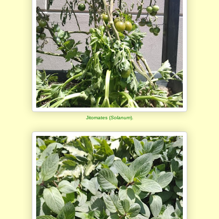
Jitomates (
Solanum
).