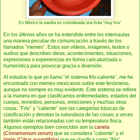
En México la sandía es considerada una fruta "muy fría"
En los últimos años se ha extendido entre los internautas
una manera peculiar de comunicación a través de los
llamados "memes". Estos son vídeos, imágenes, textos o
audios que describen ideas, acontecimientos, situaciones,
expresiones o experiencias en forma caricaturizada o
humorística para provocar gracia o diversión.
Al estudiar lo que yo llamo "el sistema frío-caliente", me he
encontrado con memes mexicanos sobre este fenómeno,
aunque no siempre es muy evidente. Este sistema se refiere
a la manera en que clasificamos enfermedades, estados del
cuerpo, remedios, personas, emociones y muchas otras
cosas. "Frío" y "caliente" son las categorías básicas de
clasificación y denotan la naturaleza de las cosas; a veces
también están relacionadas con su temperatura física.
Algunos ejemplos bien conocidos son la
canela
(
Cinnamomum verum
)
que se considera "caliente" y el
limón (
Citrus aurantifolia
) que se clasifica como "frío".