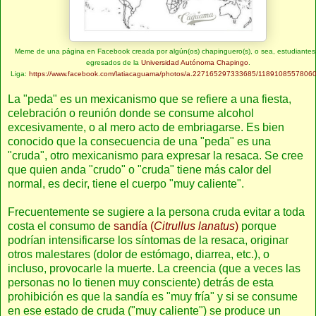
Meme de una página en Facebook creada por algún(os) chapinguero(s), o sea, estudiantes
egresados de la
Universidad Autónoma Chapingo
.
Liga:
https://www.facebook.com/latiacaguama/photos/a.227165297333685/1189108557806
La "peda" es un mexicanismo que se refiere a una fiesta,
celebración o reunión donde se consume alcohol
excesivamente, o al mero acto de embriagarse. Es bien
conocido que la consecuencia de una "peda" es una
"cruda", otro mexicanismo para expresar la resaca. Se cree
que quien anda "crudo" o "cruda" tiene más calor del
normal, es decir, tiene el cuerpo "muy caliente".
Frecuentemente se sugiere a la persona cruda evitar a toda
costa el consumo de
sandía (
Citrullus lanatus
)
porque
podrían intensificarse los síntomas de la resaca, originar
otros malestares (dolor de estómago, diarrea, etc.), o
incluso, provocarle la muerte. La creencia (que a veces las
personas no lo tienen muy consciente) detrás de esta
prohibición es que la sandía es "muy fría" y si se consume
en ese estado de cruda ("muy caliente") se produce un