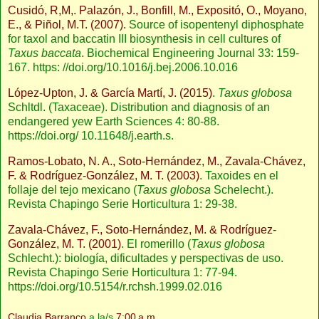
Cusidó, R,M,. Palazón, J., Bonfill, M., Expositó, O., Moyano,
E., & Piñol, M.T. (2007).
Source of isopentenyl diphosphate
for taxol and baccatin III biosynthesis in cell cultures of
Taxus baccata
. Biochemical Engineering Journal 33: 159-
167. https: //doi.org/10.1016/j.bej.2006.10.016
López-Upton, J. & García Martí, J. (2015)
.
Taxus globosa
Schltdl. (Taxaceae). Distribution and diagnosis of an
endangered yew Earth Sciences 4: 80-88.
https://doi.org/ 10.11648/j.earth.s.
Ramos-Lobato, N. A., Soto-Hernández, M., Zavala-Chávez,
F. & Rodríguez-González, M. T. (2003)
. Taxoides en el
follaje del tejo mexicano (
Taxus globosa
Schelecht.).
Revista Chapingo Serie Horticultura 1: 29-38.
Zavala-Chávez, F., Soto-Hernández, M. & Rodríguez-
González, M. T. (2001)
. El romerillo (
Taxus globosa
Schlecht.): biología, dificultades y perspectivas de uso.
Revista Chapingo Serie Horticultura 1: 77-94.
https://doi.org/10.5154/r.rchsh.1999.02.016
Claudia Barranco
a la/s
7:00 a.m.