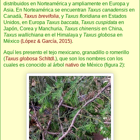
distribuidos en Norteamérica y ampliamente en Europa y
Asia. En Norteamérica se encuentran
Taxus canadensis
en
Canadá,
Taxus brevifolia
, y
Taxus floridiana
en Estados
Unidos, en Europa
Taxus baccata
,
Taxus cuspidata
en
Japón, Corea y Manchuria,
Taxus chinensis
en China,
Taxus wallichiana
en el Himalaya y
Taxus globosa
en
México
(López & García, 2015)
.
Aquí les presento el tejo mexicano, granadillo o romerillo
(
Taxus globosa
Schltdl.
), que son los nombres con los
cuales es conocido al árbol
nativo
de México (figura 2):