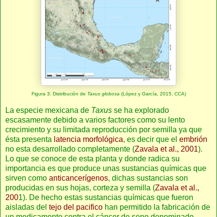
Figura 3. Distribución de
Taxus globosa
(López y García, 2015, CCA)
La especie mexicana de
Taxus
se ha explorado
escasamente debido a varios factores como su lento
crecimiento y su limitada reproducción por semilla ya que
ésta presenta
latencia morfológica
, es decir que el
embrión
no esta desarrollado completamente (
Zavala et al., 2001
).
Lo que se conoce de esta planta y donde radica su
importancia es que produce unas sustancias químicas que
sirven como
anticancerígenos
, dichas sustancias son
producidas en sus hojas, corteza y semilla (
Zavala et al.,
200
1). De hecho estas sustancias químicas que fueron
aisladas del
tejo del pacifico
han permitido la fabricación de
un medicamento contra el cáncer de seno denominado