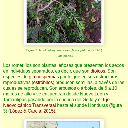
Figura 2. Árbol del tejo mexicano (
Taxus globosa
Schltdl.)
(Foto propia)
Los romerillos son plantas leñosas que presentan los sexos
en individuos separados, es decir, que son
dioicos
. Son
especies de
gimnospermas
por lo que en sus estructuras
reproductivas (
estróbilos
) producen semillas, a través de las
cuales se reproducen. Son arbustos o árboles, de 6 a 10
metros de alto y se encuentran desde Nuevo León y
Tamaulipas pasando por la cuenca del Golfo y el
Eje
Neovolcánico Transversal
hasta el sur de Honduras (figura
3)
(López & García, 2015)
.