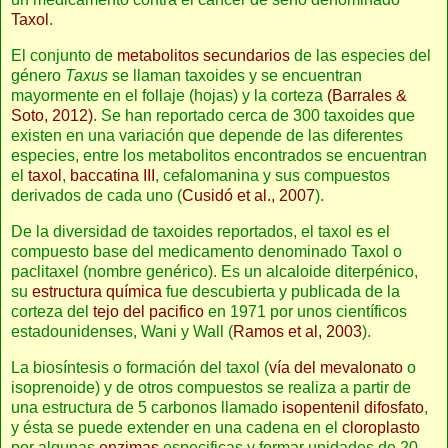
Taxol
.
El conjunto de
metabolitos secundarios
de las especies del
género
Taxus
se llaman taxoides y se encuentran
mayormente en el follaje (hojas) y la corteza
(Barrales &
Soto, 2012)
. Se han reportado cerca de 300 taxoides que
existen en una variación que depende de las diferentes
especies, entre los metabolitos encontrados se encuentran
el
taxol
,
baccatina III
, cefalomanina y sus compuestos
derivados de cada uno (
Cusidó et al., 2007
).
De la diversidad de taxoides reportados, el taxol es el
compuesto base del medicamento denominado Taxol o
paclitaxel (nombre genérico). Es un alcaloide diterpénico,
su
estructura química
fue descubierta y publicada de la
corteza del
tejo del pacifico
en 1971 por unos científicos
estadounidenses, Wani y Wall (
Ramos et al, 2003
).
La biosíntesis o formación del taxol (
vía del mevalonato
o
isoprenoide) y de otros compuestos se realiza a partir de
una estructura de 5 carbonos llamado
isopentenil difosfato
,
y ésta se puede extender en una cadena en el
cloroplasto
por algunas
enzimas
especificas y formar unidades de 20