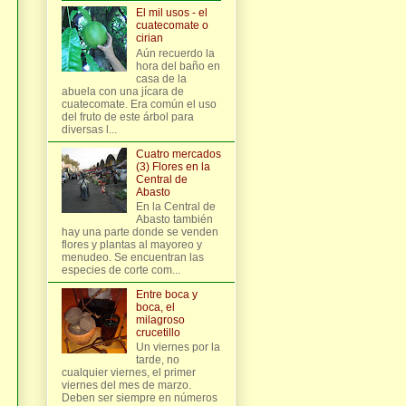
El mil usos - el
cuatecomate o
cirian
Aún recuerdo la
hora del baño en
casa de la
abuela con una jícara de
cuatecomate. Era común el uso
del fruto de este árbol para
diversas l...
Cuatro mercados
(3) Flores en la
Central de
Abasto
En la Central de
Abasto también
hay una parte donde se venden
flores y plantas al mayoreo y
menudeo. Se encuentran las
especies de corte com...
Entre boca y
boca, el
milagroso
crucetillo
Un viernes por la
tarde, no
cualquier viernes, el primer
viernes del mes de marzo.
Deben ser siempre en números