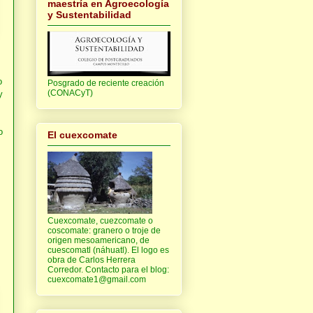
maestría en Agroecología
y Sustentabilidad
o
Posgrado de reciente creación
(CONACyT)
y
o
El cuexcomate
.
Cuexcomate, cuezcomate o
coscomate: granero o troje de
origen mesoamericano, de
cuescomatl (náhuatl). El logo es
obra de Carlos Herrera
Corredor. Contacto para el blog:
cuexcomate1@gmail.com