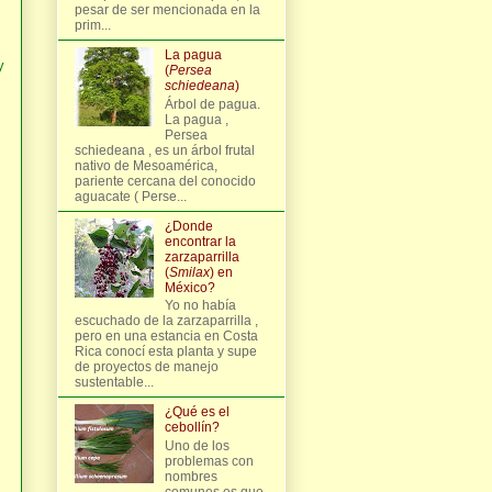
pesar de ser mencionada en la
prim...
La pagua
y
(
Persea
schiedeana
)
Árbol de pagua.
La pagua ,
Persea
schiedeana , es un árbol frutal
nativo de Mesoamérica,
pariente cercana del conocido
aguacate ( Perse...
¿Donde
encontrar la
zarzaparrilla
(
Smilax
) en
México?
Yo no había
escuchado de la zarzaparrilla ,
pero en una estancia en Costa
Rica conocí esta planta y supe
de proyectos de manejo
sustentable...
¿Qué es el
cebollín?
Uno de los
problemas con
nombres
comunes es que