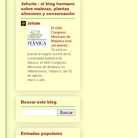
Jehuite - el blog hermano
sobre malezas, plantas
silvestres y conservación
Jehuite
El XXIII
Congreso
Mexicano de
Botánica está
¡en puerta!
-
Ya está en
puerta el magno evento de la
comunidad botánica de
México, el XXIII Congreso
Mexicano de Botánica en
Villahermosa, Tabasco, del 31
de agosto...
Hace 1 año.
Buscar este blog
Entradas populares