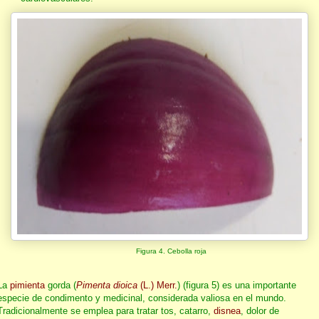
Figura 4. Cebolla roja
La
pimienta
gorda (
Pimenta dioica
(L.) Merr.
) (figura 5) es una importante
especie de condimento y medicinal, considerada valiosa en el mundo.
Tradicionalmente se emplea para tratar tos, catarro,
disnea
, dolor de