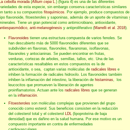
La cebolla morada
(
Allium cepa
L.
) (figura 4) es una de las diferentes
variedades de esta especie, sin embargo conserva características similares
en tanto a su compuestos
fitoquímicos
. Por ejemplo, produce compuestos de
tipo flavonoide, fitoesteroles y saponinas, además de un aporte de vitaminas 
minerales. Tiene un gran potencial como antimicrobiano, antioxidante,
antiespasmódico
,
anti-melanogénesis
y antiproliferativo (
Marrelli et al. 2018
).
Flavonoides
tienen una estructura compuesta de varios fenoles. Se
han descubierto más de 5000 flavonoides diferentes que se
subdividen en flavonas, flavonoles, flavanonas, isoflavonas,
flavanoles y antocianinas. Se pueden encontrar en frutas,
verduras, cortezas de arboles, semillas, tallos, etc. Una de las
características resaltables en estos compuestos es la de
antioxidante, o sea, captan varias moléculas de
radicales libres
e
inhiben la formación de radicales hidroxilo. Los flavonoides también
inhiben la inflamación del intestino, la liberación de
histaminas
, los
leucocitos que promueven la liberación de agentes
proinflamatorios. Actuan ante los
radicales libres
que se generan
en la
inflamación
.
Fitoesteroles
son moléculas complejas que provienen del grupo
conocido como esterol. Sus beneficios consisten en la reducción
del colesterol total y el colesterol
LDL
(lipoproteína de baja
densidad) que es dañino en la salud humana. Por ese motivo es un
compuesto importante en contra de enfermedades
cardiovasculares.