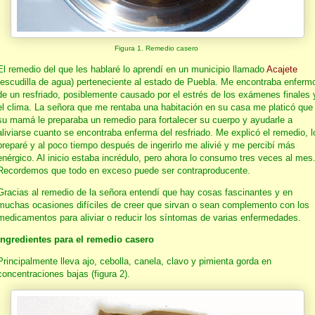
Figura 1. Remedio casero
El remedio del que les hablaré lo aprendí en un municipio llamado
Acajete
(escudilla de agua) perteneciente al estado de Puebla. Me encontraba enferm
de un resfriado, posiblemente causado por el estrés de los exámenes finales 
el clima. La señora que me rentaba una habitación en su casa me platicó que
su mamá le preparaba un remedio para fortalecer su cuerpo y ayudarle a
aliviarse cuanto se encontraba enferma del resfriado. Me explicó el remedio, l
preparé y al poco tiempo después de ingerirlo me alivié y me percibí más
enérgico. Al inicio estaba incrédulo, pero ahora lo consumo tres veces al mes
Recordemos que todo en exceso puede ser contraproducente.
Gracias al remedio de la señora entendí que hay cosas fascinantes y en
muchas ocasiones difíciles de creer que sirvan o sean complemento con los
medicamentos para aliviar o reducir los síntomas de varias enfermedades.
Ingredientes para el remedio casero
Principalmente lleva ajo, cebolla, canela, clavo y pimienta gorda en
concentraciones bajas (figura 2).