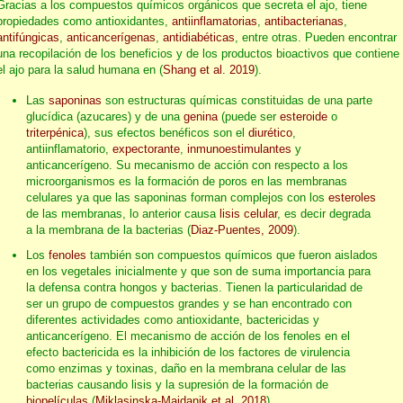
Gracias a los compuestos químicos orgánicos que secreta el ajo, tiene
propiedades como antioxidantes,
antiinflamatorias
,
antibacterianas
,
antifúngicas
,
anticancerígenas
,
antidiabéticas
, entre otras. Pueden encontrar
una recopilación de los beneficios y de los productos bioactivos que contiene
el ajo para la salud humana en (
Shang et al. 2019
).
Las
saponinas
son estructuras químicas constituidas de una parte
glucídica (azucares) y de una
genina
(puede ser
esteroide
o
triterpénica
), sus efectos benéficos son el
diurético
,
antiinflamatorio,
expectorante
,
inmunoestimulantes
y
anticancerígeno. Su mecanismo de acción con respecto a los
microorganismos es la formación de poros en las membranas
celulares ya que las saponinas forman complejos con los
esteroles
de las membranas, lo anterior causa
lisis celular
, es decir degrada
a la membrana de la bacterias (
Diaz-Puentes, 2009
).
Los
fenoles
también son compuestos químicos que fueron aislados
en los vegetales inicialmente y que son de suma importancia para
la defensa contra hongos y bacterias. Tienen la particularidad de
ser un grupo de compuestos grandes y se han encontrado con
diferentes actividades como antioxidante, bactericidas y
anticancerígeno. El mecanismo de acción de los fenoles en el
efecto bactericida es la inhibición de los factores de virulencia
como enzimas y toxinas, daño en la membrana celular de las
bacterias causando lisis y la supresión de la formación de
biopelículas
(
Miklasinska-Majdanik et al. 2018
).