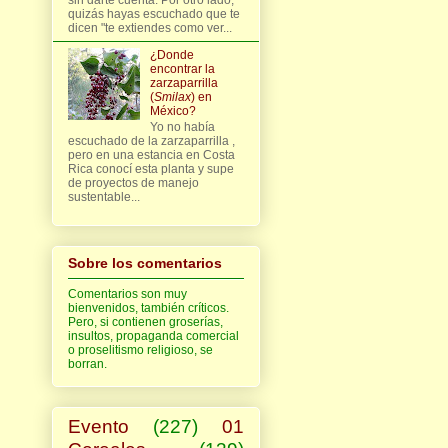
quizás hayas escuchado que te
dicen "te extiendes como ver...
¿Donde
encontrar la
zarzaparrilla
(
Smilax
) en
México?
Yo no había
escuchado de la zarzaparrilla ,
pero en una estancia en Costa
Rica conocí esta planta y supe
de proyectos de manejo
sustentable...
Sobre los comentarios
Comentarios son muy
bienvenidos, también críticos.
Pero, si contienen groserías,
insultos, propaganda comercial
o proselitismo religioso, se
borran.
Evento
(227)
01