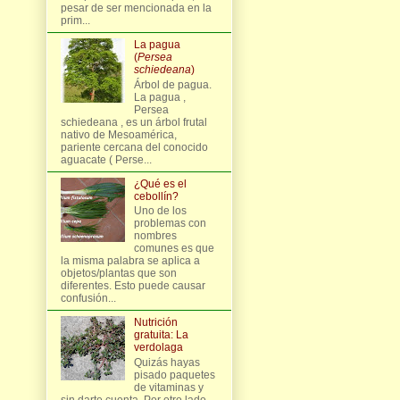
pesar de ser mencionada en la
prim...
La pagua
(
Persea
schiedeana
)
Árbol de pagua.
La pagua ,
Persea
schiedeana , es un árbol frutal
nativo de Mesoamérica,
pariente cercana del conocido
aguacate ( Perse...
¿Qué es el
cebollín?
Uno de los
problemas con
nombres
comunes es que
la misma palabra se aplica a
objetos/plantas que son
diferentes. Esto puede causar
confusión...
Nutrición
gratuita: La
verdolaga
Quizás hayas
pisado paquetes
de vitaminas y
sin darte cuenta. Por otro lado,