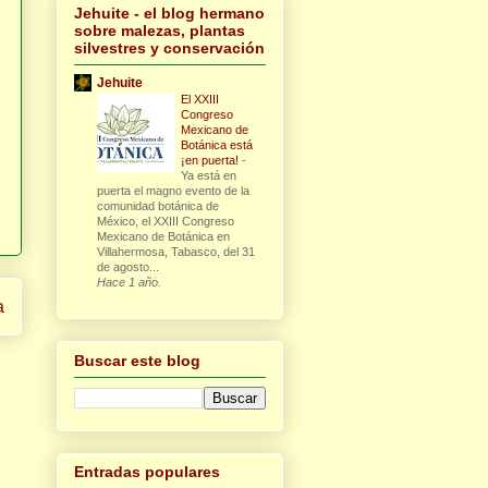
Jehuite - el blog hermano
sobre malezas, plantas
silvestres y conservación
Jehuite
El XXIII
Congreso
Mexicano de
Botánica está
¡en puerta!
-
Ya está en
puerta el magno evento de la
comunidad botánica de
México, el XXIII Congreso
Mexicano de Botánica en
Villahermosa, Tabasco, del 31
de agosto...
Hace 1 año.
a
Buscar este blog
Entradas populares