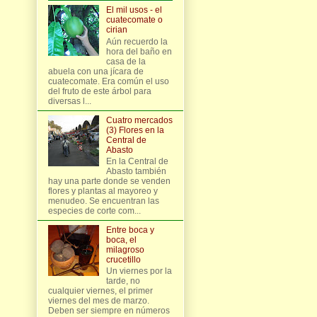
El mil usos - el
cuatecomate o
cirian
Aún recuerdo la
hora del baño en
casa de la
abuela con una jícara de
cuatecomate. Era común el uso
del fruto de este árbol para
diversas l...
Cuatro mercados
(3) Flores en la
Central de
Abasto
En la Central de
Abasto también
hay una parte donde se venden
flores y plantas al mayoreo y
menudeo. Se encuentran las
especies de corte com...
Entre boca y
boca, el
milagroso
crucetillo
Un viernes por la
tarde, no
cualquier viernes, el primer
viernes del mes de marzo.
Deben ser siempre en números