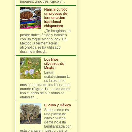
impares: uno, tres, cinco y ...
Nanchi curtido:
un proceso de
fermentación
tradicional
chiapaneco
¿Te imaginas un
postre dulce, ácido y también
con un toque alcohólico? En
México la fermentación
alcohólica se ha utilizado
durante miles d...
Los linos
silvestres de
México
Linum
usitatissimum L.
es la especie
más conocida de los linos en el
mundo (Figura 1). Lo llamamos
lino cuando de sus tallos se
elaboran ...
El olivo y México
Sabes cómo es
una planta de
olivo? Mucha
gente no está
familiarizada con
esta planta en nuestro país, a