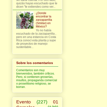
quizás hayas escuchado que te
dicen "te extiendes como ver...
¿Donde
encontrar la
zarzaparrilla
(
Smilax
) en
México?
Yo no había
escuchado de la zarzaparrilla ,
pero en una estancia en Costa
Rica conocí esta planta y supe
de proyectos de manejo
sustentable...
Sobre los comentarios
Comentarios son muy
bienvenidos, también críticos.
Pero, si contienen groserías,
insultos, propaganda comercial
o proselitismo religioso, se
borran.
Evento
(227)
01