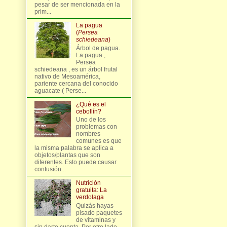
pesar de ser mencionada en la
prim...
La pagua
(
Persea
schiedeana
)
Árbol de pagua.
La pagua ,
Persea
schiedeana , es un árbol frutal
nativo de Mesoamérica,
pariente cercana del conocido
aguacate ( Perse...
¿Qué es el
cebollín?
Uno de los
problemas con
nombres
comunes es que
la misma palabra se aplica a
objetos/plantas que son
diferentes. Esto puede causar
confusión...
Nutrición
gratuita: La
verdolaga
Quizás hayas
pisado paquetes
de vitaminas y
sin darte cuenta. Por otro lado,