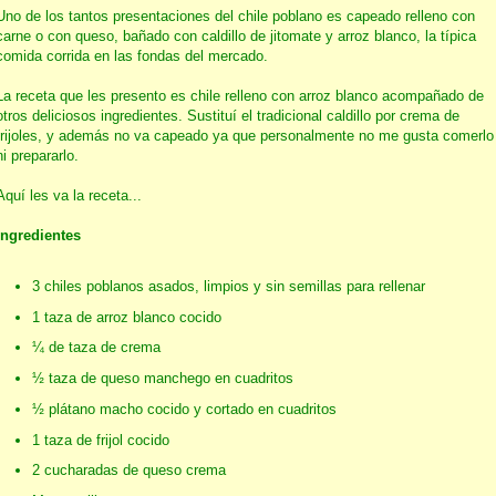
Uno de los tantos presentaciones del chile poblano es capeado relleno con
carne o con queso, bañado con caldillo de jitomate y arroz blanco, la típica
comida corrida en las fondas del mercado.
La receta que les presento es chile relleno con arroz blanco acompañado de
otros deliciosos ingredientes. Sustituí el tradicional caldillo por crema de
frijoles, y además no va capeado ya que personalmente no me gusta comerlo
ni prepararlo.
Aquí les va la receta...
Ingredientes
3 chiles poblanos asados, limpios y sin semillas para rellenar
1 taza de arroz blanco cocido
¼ de taza de crema
½ taza de queso manchego en cuadritos
½ plátano macho cocido y cortado en cuadritos
1 taza de frijol cocido
2 cucharadas de queso crema