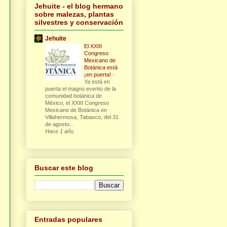
Jehuite - el blog hermano
sobre malezas, plantas
silvestres y conservación
Jehuite
El XXIII
Congreso
Mexicano de
Botánica está
¡en puerta!
-
Ya está en
puerta el magno evento de la
comunidad botánica de
México, el XXIII Congreso
Mexicano de Botánica en
Villahermosa, Tabasco, del 31
de agosto...
Hace 1 año.
Buscar este blog
Entradas populares