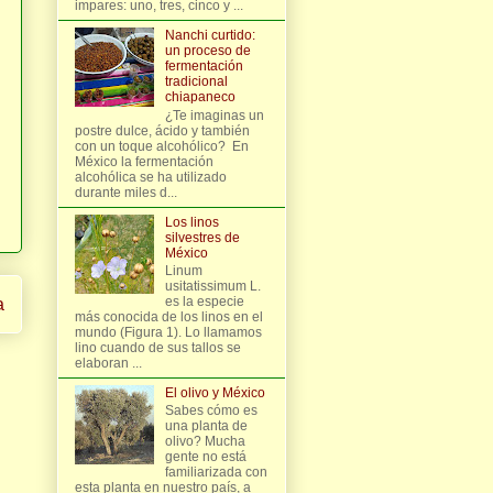
impares: uno, tres, cinco y ...
Nanchi curtido:
un proceso de
fermentación
tradicional
chiapaneco
¿Te imaginas un
postre dulce, ácido y también
con un toque alcohólico? En
México la fermentación
alcohólica se ha utilizado
durante miles d...
Los linos
silvestres de
México
Linum
usitatissimum L.
es la especie
a
más conocida de los linos en el
mundo (Figura 1). Lo llamamos
lino cuando de sus tallos se
elaboran ...
El olivo y México
Sabes cómo es
una planta de
olivo? Mucha
gente no está
familiarizada con
esta planta en nuestro país, a