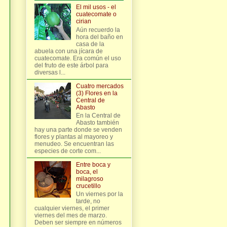
El mil usos - el
cuatecomate o
cirian
Aún recuerdo la
hora del baño en
casa de la
abuela con una jícara de
cuatecomate. Era común el uso
del fruto de este árbol para
diversas l...
Cuatro mercados
(3) Flores en la
Central de
Abasto
En la Central de
Abasto también
hay una parte donde se venden
flores y plantas al mayoreo y
menudeo. Se encuentran las
especies de corte com...
Entre boca y
boca, el
milagroso
crucetillo
Un viernes por la
tarde, no
cualquier viernes, el primer
viernes del mes de marzo.
Deben ser siempre en números