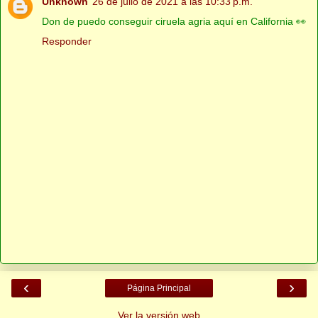
Unknown
26 de julio de 2021 a las 10:33 p.m.
Don de puedo conseguir ciruela agria aquí en California 👀
Responder
‹
›
Página Principal
Ver la versión web