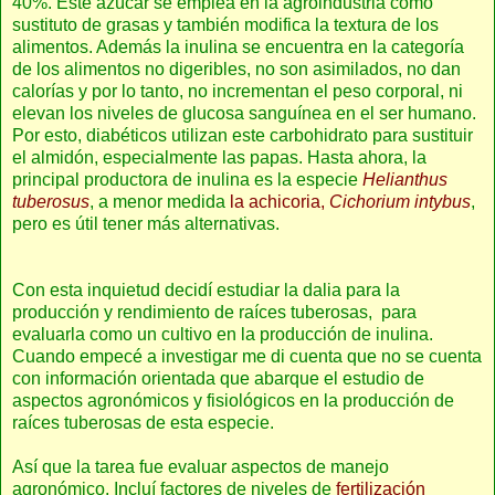
40%. Este azúcar se emplea en la agroindustria como
sustituto de grasas y también modifica la textura de los
alimentos. Además la inulina se encuentra en la categoría
de los alimentos no digeribles, no son asimilados, no dan
calorías y por lo tanto, no incrementan el peso corporal, ni
elevan los niveles de glucosa sanguínea en el ser humano.
Por esto, diabéticos utilizan este carbohidrato para sustituir
el almidón, especialmente las papas. Hasta ahora, la
principal productora de inulina es la especie
Helianthus
tuberosus
, a menor medida
la achicoria,
Cichorium intybus
,
pero es útil tener más alternativas.
Con esta inquietud decidí estudiar la dalia para la
producción y rendimiento de raíces tuberosas, para
evaluarla como un cultivo en la producción de inulina.
Cuando empecé a investigar me di cuenta que no se cuenta
con información orientada que abarque el estudio de
aspectos agronómicos y fisiológicos en la producción de
raíces tuberosas de esta especie.
Así que la tarea fue evaluar aspectos de manejo
agronómico. Incluí factores de niveles de
fertilización