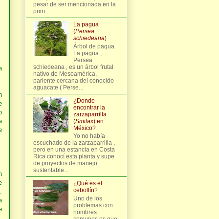
pesar de ser mencionada en la
prim...
La pagua
(
Persea
schiedeana
)
Árbol de pagua.
La pagua ,
Persea
schiedeana , es un árbol frutal
a
nativo de Mesoamérica,
pariente cercana del conocido
aguacate ( Perse...
n
¿Donde
e
encontrar la
o
zarzaparrilla
a
(
Smilax
) en
México?
e
Yo no había
escuchado de la zarzaparrilla ,
pero en una estancia en Costa
Rica conocí esta planta y supe
de proyectos de manejo
sustentable...
n
e
¿Qué es el
cebollín?
.
Uno de los
a
problemas con
e
nombres
comunes es que