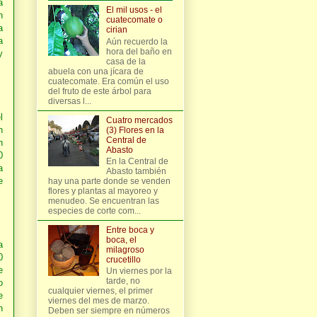
a
El mil usos - el
n
cuatecomate o
a
cirian
a
Aún recuerdo la
hora del baño en
y
casa de la
abuela con una jícara de
cuatecomate. Era común el uso
del fruto de este árbol para
diversas l...
l
Cuatro mercados
n
(3) Flores en la
Central de
n
Abasto
0
En la Central de
a
Abasto también
e
hay una parte donde se venden
flores y plantas al mayoreo y
menudeo. Se encuentran las
especies de corte com...
Entre boca y
boca, el
a
milagroso
0
crucetillo
e
Un viernes por la
tarde, no
o
cualquier viernes, el primer
e
viernes del mes de marzo.
n
Deben ser siempre en números