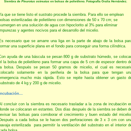
Siembra de
Pleurotus ostreatus
en bolsas de polietileno. Fotografía Oralia Hernández.
Ya que se tiene listo el sustrato procede la siembra. Para ello se emplean
bolsas esterilizadas de polietileno con dimensiones de 50 x 70 cm; se
sumergen en una solución de agua con hipoclorito al 3% para eliminar
impurezas y agentes nocivos para el desarrollo del micelio.
Es necesario que se amarre una liga en la parte de abajo de la bolsa par
formar una superficie plana en el fondo para conseguir una forma cilíndrica.
Con ayuda de una báscula se pesan 800 g de substrato húmedo, se coloca
el la bolsa de polietileno para formar una capa de 5 cm de espesor dentro d
la bolsa. Después se pesan 50 gramos de micelio, el cual es necesari
colocarlo solamente en la periferia de la bolsa para que tengan un
emergencia mucho más rápida. Esto se repite hasta obtener un gasto d
substrato de 4 kg y 200 g de micelio.
Incubación…
Al concluir con la siembra es necesario trasladar a la zona de incubación e
donde se colocaran en estantes. Dos días después de la siembra se deben d
revisar las bolsas para corroborar el crecimiento y buen estado del micelio
Después a cada bolsa se le hacen dos perforaciones de 3 x 3 cm con un
navaja esterilizada para permitir la ventilación del substrato en el interior d
cada bolsa.