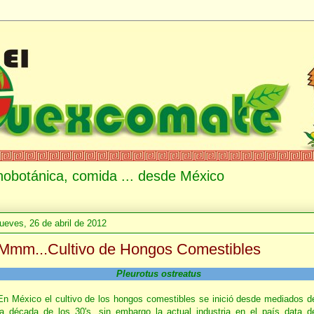
etnobotánica, comida ... desde México
jueves, 26 de abril de 2012
Mmm...Cultivo de Hongos Comestibles
Pleurotus ostreatus
En México el cultivo de los hongos comestibles se inició desde mediados d
la década de los 30's, sin embargo la actual industria en el país data d