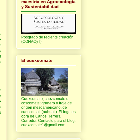
maestría en Agroecología
y Sustentabilidad
s
Posgrado de reciente creación
y
(CONACyT)
o
a
e
El cuexcomate
a
a
y
Cuexcomate, cuezcomate o
y
coscomate: granero o troje de
s
origen mesoamericano, de
cuescomatl (náhuatl). El logo es
s
obra de Carlos Herrera
Corredor. Contacto para el blog:
cuexcomate1@gmail.com