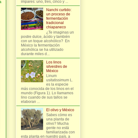
a
impares: uno, tres, cinco y ...
Nanchi curtido:
un proceso de
fermentación
tradicional
chiapaneco
¿Te imaginas un
postre dulce, ácido y también
con un toque alcohólico? En
México la fermentación
alcohólica se ha utilizado
durante miles d...
Los linos
silvestres de
México
Linum
usitatissimum L.
es la especie
más conocida de los linos en el
mundo (Figura 1). Lo llamamos
lino cuando de sus tallos se
elaboran ...
El olivo y México
Sabes cómo es
una planta de
olivo? Mucha
gente no está
familiarizada con
esta planta en nuestro país, a