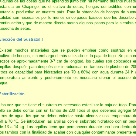
Algunas de las cosas que he aprendido junto con mi hermano durante nuestr
estancia en Chapingo, es el cultivo de setas, hongos comestibles con u
potencial productivo en nuestro país. Para la obtención de hongos de buen
calidad son necesarios por lo menos cinco pasos básicos que les describo 
continuación y que de manera directa marco algunos pasos para la siembra 
cosecha de setas.
Elección del Sustrato!!!
Existen muchos materiales que se pueden emplear como sustrato en e
cultivo de hongos, sin embargo el más utilizado es la paja de trigo. Se pica e
trozos de aproximadamente 3-7 cm de longitud, los cuales son colocados e
arpillas después para después ser introducidas en tambos de plástico de 20
litros de capacidad para hidratarlos (de 70 a 80%) con agua durante 24 h 
temperatura ambiente y posteriormente es necesario drenar el exceso d
agua.
Esterilización…
Una vez que se tiene el sustrato es necesario esterilizar la paja de trigo. Par
ello se debe contar con un tambo de 200 litros al que debemos agregar 5
litros de agua, los que se deben calentar hasta alcanzar una temperatura d
60 a 70 °C. Se introducen las arpillas con el substrato hidratado con un pes
de 13 a 14 kg. Las arpillas tiene que permanecer durante una hora dentro d
los tambos con la finalidad de acabar con cualquier contaminante presente e