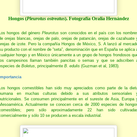
Hongos (
Pleurotus ostreatus
). Fotografía Oralia Hernández
Los hongos del género
Pleurotus
son conocidos en el país con los nombre
de orejas blancas, orejas de palo, orejas de patancán, orejas de cazahuate 
orejas de izote. Pero la compañía Hongos de México, S. A lanzó al mercad
su producto con el nombre de “seta”, denominación que en España se aplica 
cualquier hongo y en México únicamente a un grupo de hongos frondosos qu
los campesinos llaman también pancitas o semas y que se adscriben 
especies de
Boletus
, principalmente
B. edulis
(Guzman et al, 1983).
Importancia
Los hongos comestibles han sido muy apreciados como parte de la diet
humana en muchas culturas debido a sus atributos sensoriales 
nutricionales. Se consumen principalmente en el sureste de Asia, Europa 
Mesoamérica. Actualmente se conocen cerca de 2000 especies de hongo
comestibles; pero sólo aproximadamente 22 han sido cultivada
comercialmente y sólo 10 se producen a escala industrial.