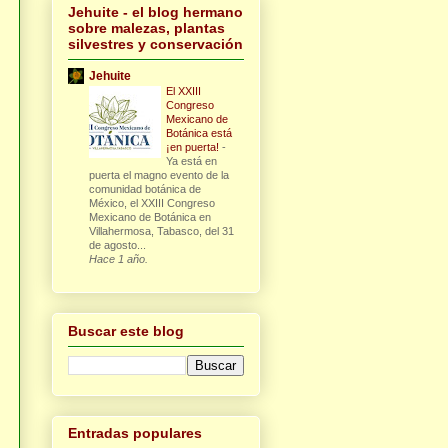
Jehuite - el blog hermano
sobre malezas, plantas
silvestres y conservación
Jehuite
El XXIII
Congreso
Mexicano de
Botánica está
¡en puerta!
-
Ya está en
puerta el magno evento de la
comunidad botánica de
México, el XXIII Congreso
Mexicano de Botánica en
Villahermosa, Tabasco, del 31
de agosto...
Hace 1 año.
Buscar este blog
Entradas populares