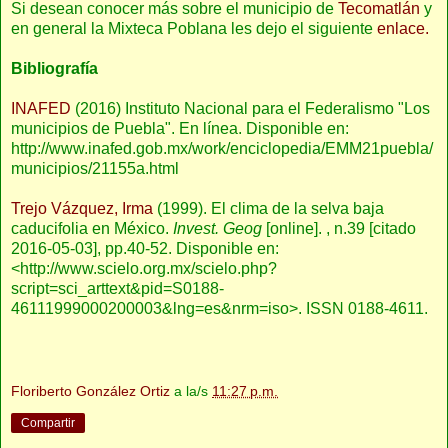
Si desean conocer más sobre el municipio de
Tecomatlán
y
en general la Mixteca Poblana les dejo el siguiente
enlace.
Bibliografía
INAFED
(2016) Instituto Nacional para el Federalismo "Los
municipios de Puebla". En línea. Disponible en:
http://www.inafed.gob.mx/work/enciclopedia/EMM21puebla/
municipios/21155a.html
Trejo Vázquez, Irma
(1999).
El clima de la selva baja
caducifolia en México.
Invest. Geog
[online]. , n.39 [citado
2016-05-03], pp.40-52. Disponible en:
<http://www.scielo.org.mx/scielo.php?
script=sci_arttext&pid=S0188-
46111999000200003&lng=es&nrm=iso>. ISSN 0188-4611.
Floriberto González Ortiz
a la/s
11:27 p.m.
Compartir