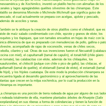
mesoamérica y de Xochimilco, inventó un platillo hecho con alimañas de los
canales y lagos agregándoles quelites silvestres de las chinampas. Este
platillo se denomina Mixmole o Michmole
Michmulli
que significa guiso de
pescado, el cual actualmente se prepara con acelgas, ajolote y pescado,
además de acociles y ranas.
También se le atribuye la creación de otros platillos como el
chileatoli
, que es
atole de maíz salado condimentado con chile, epzote y granos de elote; los
esquites y los tlapiques, que son tamales envueltos en hojas de maíz con la
única diferencia de que es preparado con menudencias de pollo, gallina o pat
silvestre, acompañado de rajas de xoconostle, venas de chiles secos,
cebolla, cilantro y sal. Otras de sus invenciones fueron el
Necuatolli
(calabaz
cocina con miel), el
capultamalli
(tamal de capulín), el
tonalchilli
(chile güero
en tomate), las calabacitas con elote, además de los chilaquiles, los
huauhzontles, el
chiloctli
(pulque con chile o pico de gallo), las chilacas, el
quiltamalli
(tamal de quelite), el
elotamalli
(tamal de elote), el estamalli (tamal
de frijol), y los frijoles cuatatapa. De este modo la producción chinampera se
encuentra ligada al desarrollo gastronómico y al aprovechamiento de las
plantas que crecen en la milpa xochimilca, por lo cual la producción en la
chinampa es importante.
La chinampa es una porción de tierra rodeada de agua por alguno de sus lado
o rodeada totalmente de ella, mantiene plantados árboles de Ahuejote (
Salix
bonplandiana
) en sus riberas a forma de colindancias y tienen la función de