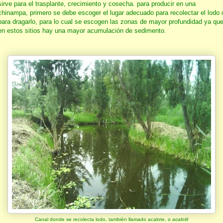
sirve para el trasplante, crecimiento y cosecha. para producir en una
chinampa, primero se debe escoger el lugar adecuado para recolectar el lodo 
para dragarlo, para lo cual se escogen las zonas de mayor profundidad ya qu
en estos sitios hay una mayor acumulación de sedimento.
Canal donde se recolecta lodo, también llamado acalote, o
acalotli