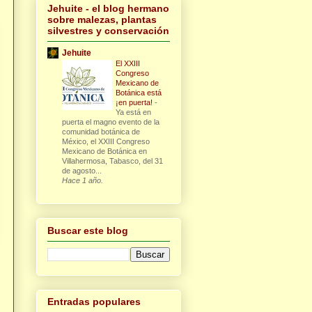
Jehuite - el blog hermano
sobre malezas, plantas
silvestres y conservación
Jehuite
El XXIII
Congreso
Mexicano de
Botánica está
¡en puerta!
-
Ya está en
puerta el magno evento de la
comunidad botánica de
México, el XXIII Congreso
Mexicano de Botánica en
Villahermosa, Tabasco, del 31
de agosto...
Hace 1 año.
Buscar este blog
Entradas populares