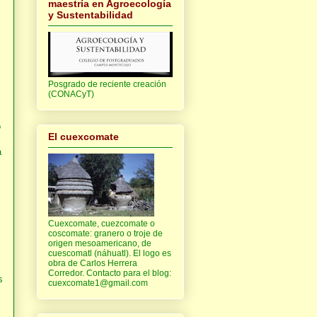
maestría en Agroecología
y Sustentabilidad
Posgrado de reciente creación
(CONACyT)
o
El cuexcomate
a
Cuexcomate, cuezcomate o
coscomate: granero o troje de
origen mesoamericano, de
cuescomatl (náhuatl). El logo es
obra de Carlos Herrera
Corredor. Contacto para el blog:
s
cuexcomate1@gmail.com