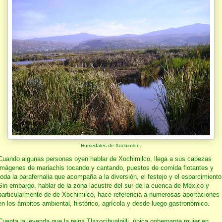
Humedales de Xochimilco.
Cuando algunas personas oyen hablar de Xochimilco, llega a sus cabezas
imágenes de mariachis tocando y cantando, puestos de comida flotantes y
toda la parafernalia que acompaña a la diversión, el festejo y el esparcimiento
Sin embargo, hablar de la zona lacustre del sur de la cuenca de México y
particularmente de de Xochimilco, hace referencia a numerosas aportaciones
en los ámbitos ambiental, histórico, agrícola y desde luego gastronómico.
Cuenta la leyenda que la reina Tlazocihualpilli, única gobernante mujer en