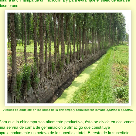
dotar a la chinampa de un microclima y para evitar que el suelo de esta se
desmorone.
Árboles de ahuejote en las orillas de la chinampa y canal interior llamado
apantle
o
apantlilli
.
Para que la chinampa sea altamente productiva, ésta se divide en dos zonas,
una servirá de cama de germinación o almácigo que constituye
aproximadamente un octavo de la superficie total. El resto de la superficie