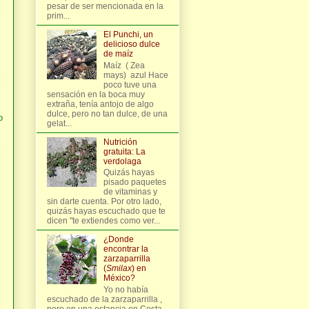
pesar de ser mencionada en la
prim...
El Punchi, un
delicioso dulce
de maíz
Maíz ( Zea
mays) azul Hace
l
poco tuve una
sensación en la boca muy
extraña, tenía antojo de algo
dulce, pero no tan dulce, de una
o
gelat...
Nutrición
gratuita: La
verdolaga
Quizás hayas
pisado paquetes
de vitaminas y
sin darte cuenta. Por otro lado,
quizás hayas escuchado que te
dicen "te extiendes como ver...
¿Donde
encontrar la
zarzaparrilla
(
Smilax
) en
México?
Yo no había
escuchado de la zarzaparrilla ,
pero en una estancia en Costa