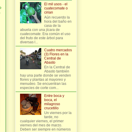
El mil usos - el
o
cuatecomate o
cirian
e
Aún recuerdo la
hora del baño en
casa de la
abuela con una jícara de
cuatecomate. Era común el uso
del fruto de este árbol para
diversas l...
Cuatro mercados
(3) Flores en la
Central de
Abasto
En la Central de
Abasto también
hay una parte donde se venden
flores y plantas al mayoreo y
menudeo. Se encuentran las
especies de corte com...
Entre boca y
boca, el
milagroso
crucetillo
Un viernes por la
tarde, no
cualquier viernes, el primer
viernes del mes de marzo.
Deben ser siempre en números