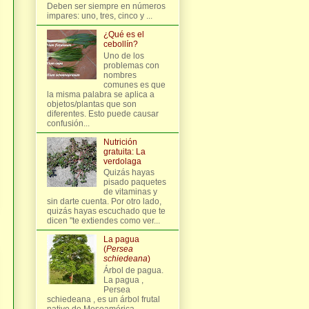
Deben ser siempre en números
impares: uno, tres, cinco y ...
¿Qué es el
cebollín?
Uno de los
problemas con
nombres
comunes es que
la misma palabra se aplica a
objetos/plantas que son
diferentes. Esto puede causar
confusión...
Nutrición
gratuita: La
verdolaga
Quizás hayas
pisado paquetes
de vitaminas y
sin darte cuenta. Por otro lado,
quizás hayas escuchado que te
dicen "te extiendes como ver...
La pagua
(
Persea
schiedeana
)
Árbol de pagua.
La pagua ,
Persea
schiedeana , es un árbol frutal
nativo de Mesoamérica,