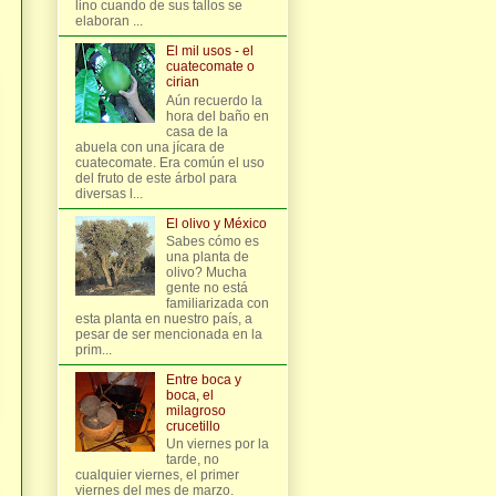
lino cuando de sus tallos se
elaboran ...
El mil usos - el
cuatecomate o
cirian
Aún recuerdo la
hora del baño en
casa de la
abuela con una jícara de
cuatecomate. Era común el uso
del fruto de este árbol para
diversas l...
El olivo y México
Sabes cómo es
una planta de
olivo? Mucha
gente no está
familiarizada con
esta planta en nuestro país, a
pesar de ser mencionada en la
prim...
Entre boca y
boca, el
milagroso
crucetillo
Un viernes por la
tarde, no
cualquier viernes, el primer
viernes del mes de marzo.