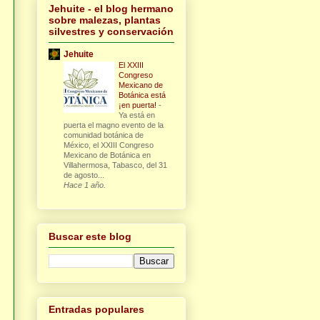
Jehuite - el blog hermano
sobre malezas, plantas
silvestres y conservación
Jehuite
El XXIII
Congreso
Mexicano de
Botánica está
¡en puerta!
-
Ya está en
puerta el magno evento de la
comunidad botánica de
México, el XXIII Congreso
Mexicano de Botánica en
Villahermosa, Tabasco, del 31
de agosto...
Hace 1 año.
Buscar este blog
Entradas populares