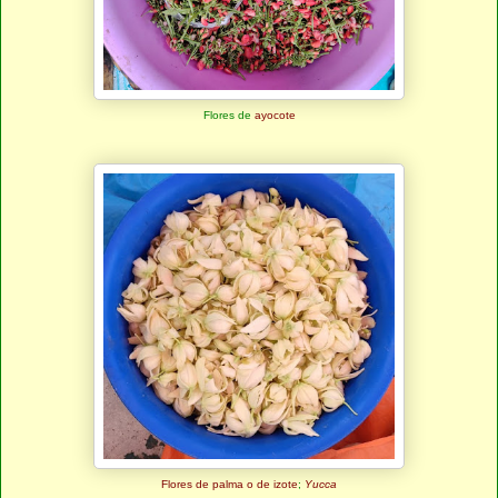
Flores de
ayocote
Flores de palma o de izote
;
Yucca