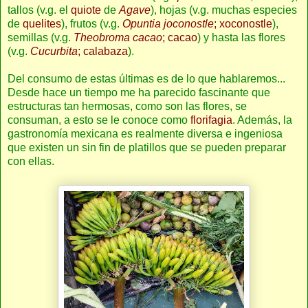
tallos (v.g. el
quiote
de
Agave
), hojas (v.g. muchas especies
de
quelites
), frutos (v.g.
Opuntia joconostle
; xoconostle
),
semillas (v.g.
Theobroma cacao
; cacao
) y hasta las flores
(v.g.
Cucurbita
; calabaza
).
Del consumo de estas últimas es de lo que hablaremos...
Desde hace un tiempo me ha parecido fascinante que
estructuras tan hermosas, como son las flores, se
consuman, a esto se le conoce como
florifagia
. Además, la
gastronomía mexicana es realmente diversa e ingeniosa
que existen un sin fin de platillos que se pueden preparar
con ellas.