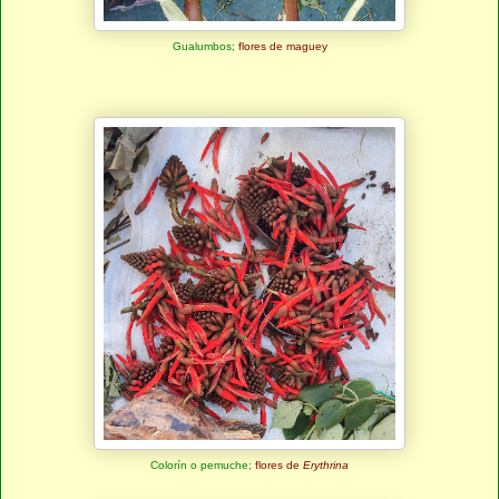
Gualumbos;
flores de maguey
Colorín o pemuche;
flores de
Erythrina