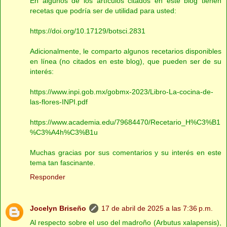
En algunos de los artículos citados en este blog tienen
recetas que podría ser de utilidad para usted:
https://doi.org/10.17129/botsci.2831
Adicionalmente, le comparto algunos recetarios disponibles
en línea (no citados en este blog), que pueden ser de su
interés:
https://www.inpi.gob.mx/gobmx-2023/Libro-La-cocina-de-
las-flores-INPI.pdf
https://www.academia.edu/79684470/Recetario_H%C3%B1
%C3%A4h%C3%B1u
Muchas gracias por sus comentarios y su interés en este
tema tan fascinante.
Responder
Jocelyn Briseño
17 de abril de 2025 a las 7:36 p.m.
Al respecto sobre el uso del madroño (Arbutus xalapensis),