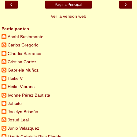
‹
›
Página Principal
Ver la versión web
Participantes
Anahí Bustamante
Carlos Gregorio
Claudia Barranco
Cristina Cortez
Gabriela Muñoz
Heike V.
Heike Vibrans
Ivonne Pérez Bautista
Jehuite
Jocelyn Briseño
Josué Leal
Junio Velazquez
Lizeth Gabriela Rios Florida