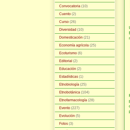
Convocatoria
(10)
Cuento
(2)
Curso
(26)
Diversidad
(10)
Domesticación
(21)
Economía agrícola
(25)
Ecoturismo
(6)
Editorial
(2)
Educación
(2)
Estadísticas
(1)
Etnobiología
(25)
Etnobotánica
(104)
Etnofarmacología
(28)
Evento
(227)
Evolución
(5)
Fotos
(3)