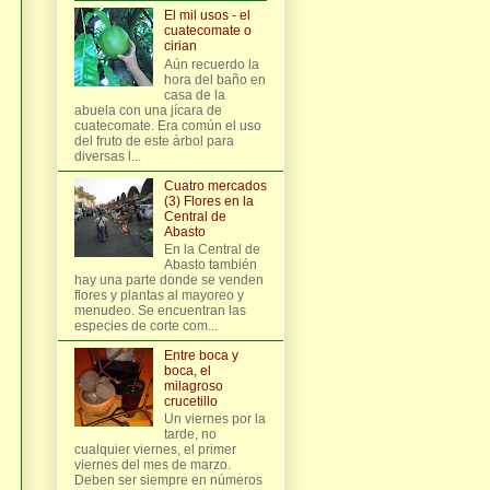
El mil usos - el
cuatecomate o
cirian
Aún recuerdo la
hora del baño en
casa de la
abuela con una jícara de
cuatecomate. Era común el uso
del fruto de este árbol para
diversas l...
Cuatro mercados
(3) Flores en la
Central de
Abasto
En la Central de
Abasto también
hay una parte donde se venden
flores y plantas al mayoreo y
menudeo. Se encuentran las
especies de corte com...
Entre boca y
boca, el
milagroso
crucetillo
Un viernes por la
tarde, no
cualquier viernes, el primer
viernes del mes de marzo.
Deben ser siempre en números