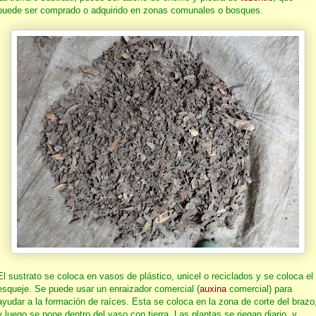
puede ser comprado o adquirido en zonas comunales o bosques.
El sustrato se coloca en vasos de plástico, unicel o reciclados y se coloca el
esqueje. S
e puede usar un enraizador comercial (
auxina
comercial) para
ayudar a la formación de raíces. Esta se coloca en la zona de corte del brazo
y luego se pone dentro del vaso con tierra. Las plantas se riegan diario, y