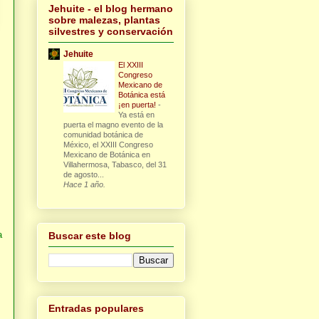
Jehuite - el blog hermano
sobre malezas, plantas
silvestres y conservación
Jehuite
El XXIII
Congreso
Mexicano de
Botánica está
¡en puerta!
-
Ya está en
puerta el magno evento de la
comunidad botánica de
México, el XXIII Congreso
Mexicano de Botánica en
Villahermosa, Tabasco, del 31
de agosto...
Hace 1 año.
a
Buscar este blog
Entradas populares