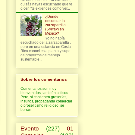
quizás hayas escuchado que te
dicen "te extiendes como ver...
¿Donde
encontrar la
zarzaparrilla
(
Smilax
) en
México?
Yo no había
escuchado de la zarzaparrilla ,
pero en una estancia en Costa
Rica conocí esta planta y supe
de proyectos de manejo
sustentable...
Sobre los comentarios
Comentarios son muy
bienvenidos, también críticos.
Pero, si contienen groserías,
insultos, propaganda comercial
o proselitismo religioso, se
borran.
Evento
(227)
01