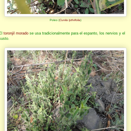
Poleo (
Cunila lythrifolia
)
El
toronjil morado
se usa tradicionalmente para el espanto, los nervios y el
susto.