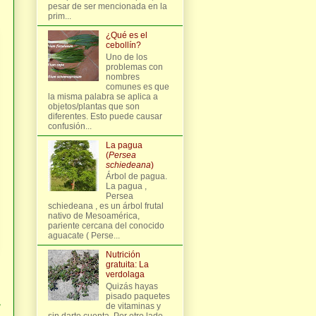
pesar de ser mencionada en la
prim...
¿Qué es el
cebollín?
Uno de los
problemas con
nombres
comunes es que
la misma palabra se aplica a
objetos/plantas que son
diferentes. Esto puede causar
confusión...
La pagua
(
Persea
schiedeana
)
Árbol de pagua.
La pagua ,
Persea
schiedeana , es un árbol frutal
nativo de Mesoamérica,
pariente cercana del conocido
aguacate ( Perse...
Nutrición
gratuita: La
verdolaga
Quizás hayas
pisado paquetes
,
de vitaminas y
sin darte cuenta. Por otro lado,