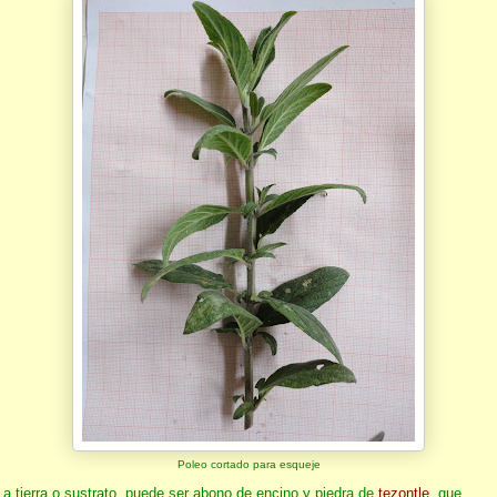
Poleo cortado para esqueje
La tierra o sustrato, puede ser abono de encino y piedra de
tezontle
, que