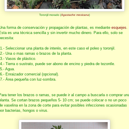
Toronjil morado (
Agastache mexicana
)
Una forma de conservación y propagación de plantas, es mediante
esquejes
.
Esta es una técnica sencilla y sin invertir mucho dinero. Para ello, solo se
necesita:
1.- Seleccionar una planta de interés, en este caso el poleo y toronjil.
2.- Una o mas ramas o brazos de la planta.
3.- Vasos de plástico.
4.- Tierra o sustrato, puede ser abono de encino y piedra de tezontle.
5.- Agua.
6.- Enraizador comercial (opcional).
7.- Área pequeña con luz-sombra.
Para tener los brazos o ramas, se puede ir al campo a buscarla o comprar un
planta. Se cortan brazos pequeños 5- 10 cm; se puede colocar o no un poco
de vaselina en la zona de corte para evitar posibles infecciones ocasionadas
por bacterias, hongos o virus.