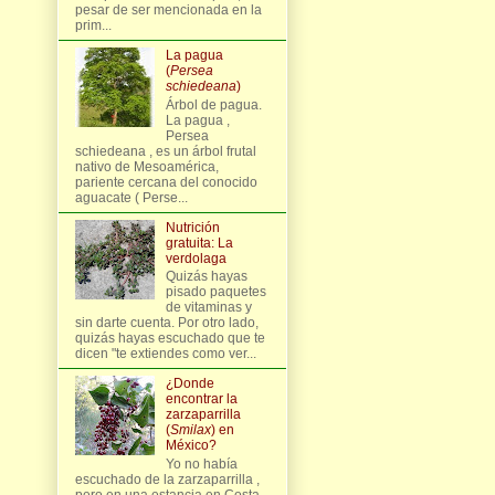
pesar de ser mencionada en la
prim...
La pagua
(
Persea
schiedeana
)
Árbol de pagua.
La pagua ,
Persea
schiedeana , es un árbol frutal
nativo de Mesoamérica,
pariente cercana del conocido
aguacate ( Perse...
Nutrición
gratuita: La
verdolaga
Quizás hayas
pisado paquetes
de vitaminas y
sin darte cuenta. Por otro lado,
quizás hayas escuchado que te
dicen "te extiendes como ver...
¿Donde
encontrar la
zarzaparrilla
(
Smilax
) en
México?
Yo no había
escuchado de la zarzaparrilla ,
pero en una estancia en Costa