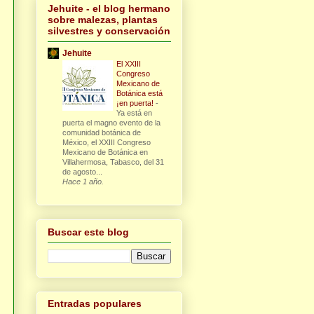
Jehuite - el blog hermano
sobre malezas, plantas
silvestres y conservación
Jehuite
El XXIII
Congreso
Mexicano de
Botánica está
¡en puerta!
-
Ya está en
puerta el magno evento de la
comunidad botánica de
México, el XXIII Congreso
Mexicano de Botánica en
Villahermosa, Tabasco, del 31
de agosto...
Hace 1 año.
Buscar este blog
Entradas populares