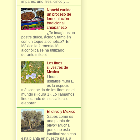
impares: uno, tres, cinco y ...
Nanchi curtido:
un proceso de
fermentación
tradicional
chiapaneco
¿Te imaginas un
postre dulce, ácido y también
con un toque alcohólico? En
México la fermentación
alcohólica se ha utilizado
durante miles d...
Los linos
silvestres de
México
Linum
usitatissimum L.
es la especie
más conocida de los linos en el
mundo (Figura 1). Lo llamamos
lino cuando de sus tallos se
elaboran ...
El olivo y México
Sabes cómo es
una planta de
olivo? Mucha
gente no está
familiarizada con
esta planta en nuestro país, a