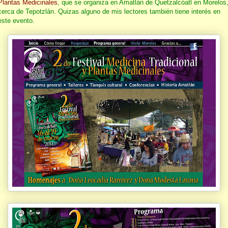
Plantas Medicinales
, que se organiza en Amatlán de Quetzalcóatl en Morelos
cerca de Tepotzlán. Quizas alguno de mis lectores también tiene interés en
este evento.