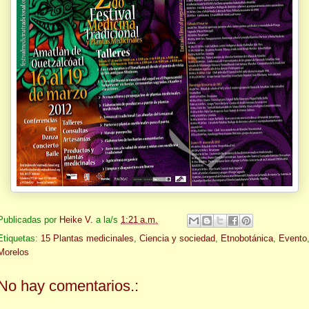
Publicadas por
Heike V.
a la/s
1:21 a.m.
Etiquetas:
15 Plantas medicinales
,
Ciencia y sociedad
,
Etnobotánica
,
Evento
Morelos
No hay comentarios.: