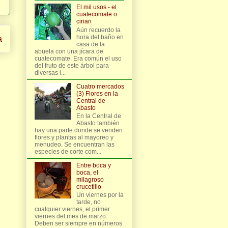
El mil usos - el
cuatecomate o
cirian
Aún recuerdo la
hora del baño en
a
casa de la
abuela con una jícara de
cuatecomate. Era común el uso
del fruto de este árbol para
diversas l...
Cuatro mercados
(3) Flores en la
Central de
Abasto
En la Central de
Abasto también
hay una parte donde se venden
flores y plantas al mayoreo y
menudeo. Se encuentran las
especies de corte com...
Entre boca y
boca, el
milagroso
crucetillo
Un viernes por la
tarde, no
cualquier viernes, el primer
viernes del mes de marzo.
Deben ser siempre en números