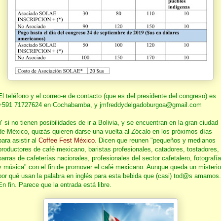
El teléfono y el correo-e de contacto (que es del presidente del congreso) es
+591 71727624 en Cochabamba, y jmfreddydelgadoburgoa@gmail.com
Y si no tienen posibilidades de ir a Bolivia, y se encuentran en la gran ciudad
de México, quizás quieren darse una vuelta al Zócalo en los próximos días
para asistir al
Coffee Fest México
. Dicen que reunen "pequeños y medianos
productores de café mexicano, baristas profesionales, catadores, tostadores,
barras de cafeterías nacionales, profesionales del sector cafetalero, fotografía
y música" con el fin de promover el café mexicano. Aunque queda un misterio
por qué usan la palabra en inglés para esta bebida que (casi) tod@s amamos.
En fin. Parece que la entrada está libre.