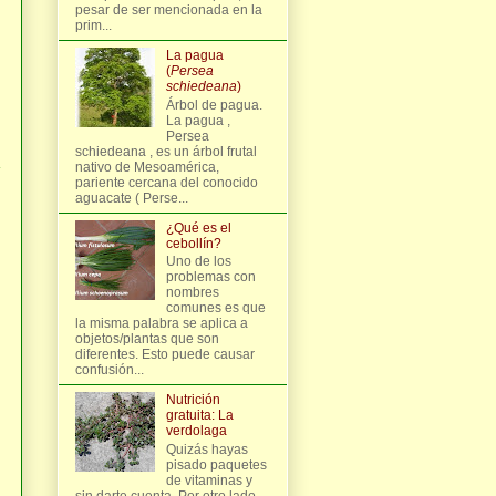
pesar de ser mencionada en la
prim...
La pagua
(
Persea
schiedeana
)
Árbol de pagua.
La pagua ,
Persea
schiedeana , es un árbol frutal
nativo de Mesoamérica,
pariente cercana del conocido
aguacate ( Perse...
¿Qué es el
cebollín?
Uno de los
problemas con
nombres
comunes es que
la misma palabra se aplica a
objetos/plantas que son
diferentes. Esto puede causar
confusión...
Nutrición
gratuita: La
verdolaga
Quizás hayas
pisado paquetes
de vitaminas y
sin darte cuenta. Por otro lado,