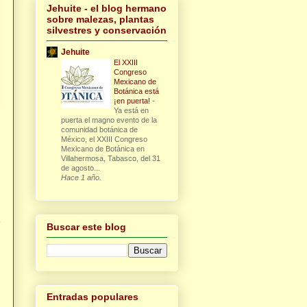
Jehuite - el blog hermano
sobre malezas, plantas
silvestres y conservación
Jehuite
El XXIII
Congreso
Mexicano de
Botánica está
¡en puerta!
-
Ya está en
puerta el magno evento de la
comunidad botánica de
México, el XXIII Congreso
Mexicano de Botánica en
Villahermosa, Tabasco, del 31
de agosto...
Hace 1 año.
Buscar este blog
Entradas populares