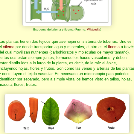
Esquema del xilema y floema (Fuente:
Wikipedia
)
Las plantas tienen dos tejidos que asemejan un sistema de tuberías. Uno es
el
xilema
por donde transportan agua y minerales; el otro es el
floema
a travé
del cual movilizan nutrientes (carbohidratos y moléculas de mayor tamaño).
Estos dos están siempre juntos, formando los haces vasculares, y deben
estar distribuidos a lo largo de la planta, es decir, de la raíz al ápice,
incluyendo hojas, flores y frutos. Son como las venas y arterias de las planta
y constituyen el tejido vascular. Es necesario un microscopio para poderlos
identificar por separado, pero a simple vista los hemos visto en tallos, hojas,
madera, flores, frutos.