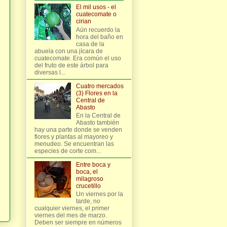
El mil usos - el
cuatecomate o
cirian
Aún recuerdo la
hora del baño en
casa de la
abuela con una jícara de
cuatecomate. Era común el uso
del fruto de este árbol para
diversas l...
Cuatro mercados
(3) Flores en la
Central de
Abasto
En la Central de
Abasto también
hay una parte donde se venden
flores y plantas al mayoreo y
menudeo. Se encuentran las
especies de corte com...
Entre boca y
boca, el
milagroso
crucetillo
Un viernes por la
tarde, no
cualquier viernes, el primer
viernes del mes de marzo.
Deben ser siempre en números