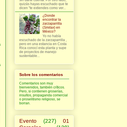
quizás hayas escuchado que te
dicen "te extiendes como ver...
¿Donde
encontrar la
zarzaparrilla
(
Smilax
) en
México?
Yo no había
escuchado de la zarzaparrilla ,
pero en una estancia en Costa
s
Rica conocí esta planta y supe
de proyectos de manejo
sustentable...
s
Sobre los comentarios
Comentarios son muy
bienvenidos, también críticos.
Pero, si contienen groserías,
insultos, propaganda comercial
o proselitismo religioso, se
borran.
Evento
(227)
01