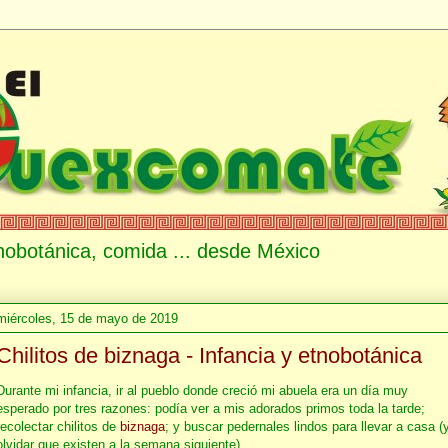
etnobotánica, comida ... desde México
miércoles, 15 de mayo de 2019
Chilitos de biznaga - Infancia y etnobotánica
Durante mi infancia, ir al pueblo donde creció mi abuela era un día muy
esperado por tres razones: podía ver a mis adorados primos toda la tarde;
recolectar chilitos de
biznaga
; y buscar pedernales lindos para llevar a casa (
olvidar que existen a la semana siguiente).