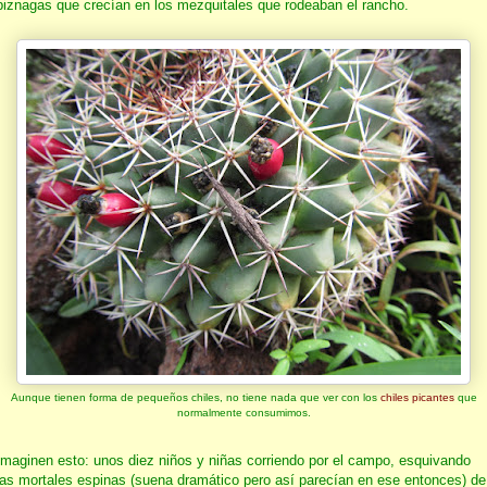
biznagas que crecían en los mezquitales que rodeaban el rancho.
Aunque tienen forma de pequeños chiles, no tiene nada que ver con los
chiles picantes
que
normalmente consumimos.
Imaginen esto: unos diez niños y niñas corriendo por el campo, esquivando
las mortales espinas (suena dramático pero así parecían en ese entonces) de