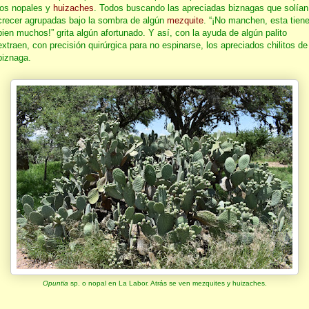
los nopales y
huizaches
. Todos buscando las apreciadas biznagas que solían
crecer agrupadas bajo la sombra de algún
mezquite
. “¡No manchen, esta tien
bien muchos!” grita algún afortunado. Y así, con la ayuda de algún palito
extraen, con precisión quirúrgica para no espinarse, los apreciados chilitos de
biznaga.
Opuntia
sp. o nopal en La Labor. Atrás se ven mezquites y huizaches.