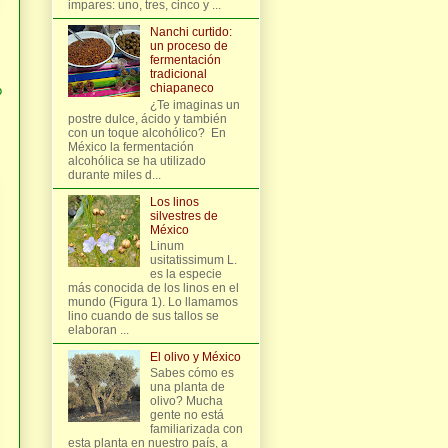
impares: uno, tres, cinco y ...
Nanchi curtido:
un proceso de
fermentación
tradicional
chiapaneco
o
¿Te imaginas un
postre dulce, ácido y también
con un toque alcohólico? En
México la fermentación
alcohólica se ha utilizado
durante miles d...
Los linos
silvestres de
México
Linum
usitatissimum L.
es la especie
más conocida de los linos en el
mundo (Figura 1). Lo llamamos
lino cuando de sus tallos se
elaboran ...
El olivo y México
Sabes cómo es
una planta de
olivo? Mucha
gente no está
familiarizada con
esta planta en nuestro país, a