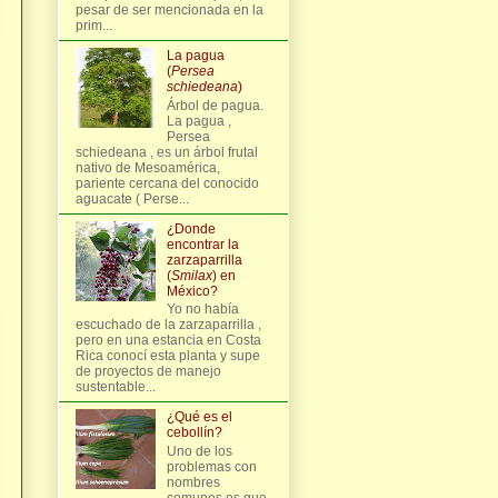
pesar de ser mencionada en la
prim...
La pagua
(
Persea
schiedeana
)
Árbol de pagua.
La pagua ,
Persea
schiedeana , es un árbol frutal
nativo de Mesoamérica,
pariente cercana del conocido
aguacate ( Perse...
¿Donde
encontrar la
zarzaparrilla
(
Smilax
) en
México?
Yo no había
escuchado de la zarzaparrilla ,
pero en una estancia en Costa
Rica conocí esta planta y supe
de proyectos de manejo
sustentable...
¿Qué es el
cebollín?
Uno de los
problemas con
nombres
comunes es que