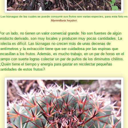
Las biznagas de las cuales se puede consumir sus frutos son varias especies, para esta foto es
Mammillaria heyderi
.
Por un lado, no tienen un valor comercial grande. No son fuentes de algún
producto derivado, son muy locales y producen muy pocas cantidades. La
colecta es difícil. Las biznagas no crecen más de unas decenas de
centímetros y la extracción tiene que ser cuidadosa por las espinas que
encasillan a los frutos. Además, es mucho trabajo, en un par de horas en el
campo con suerte logras colectar un par de puños de los diminutos chilitos.
¿Quién tiene el tiempo y energía para gastar en recolectar pequeñas
cantidades de estos frutos?