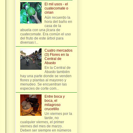
El mil usos - el
cuatecomate o
cirian
Aún recuerdo la
hora del baño en
casa de la
abuela con una jícara de
cuatecomate. Era común el uso
del fruto de este árbol para
diversas l...
Cuatro mercados
(3) Flores en la
Central de
Abasto
En la Central de
Abasto también
hay una parte donde se venden
flores y plantas al mayoreo y
menudeo. Se encuentran las
especies de corte com...
Entre boca y
boca, el
milagroso
crucetillo
Un viernes por la
tarde, no
cualquier viernes, el primer
viernes del mes de marzo.
Deben ser siempre en números