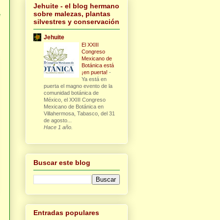
Jehuite - el blog hermano
sobre malezas, plantas
e
silvestres y conservación
Jehuite
El XXIII
Congreso
Mexicano de
Botánica está
¡en puerta!
-
Ya está en
puerta el magno evento de la
comunidad botánica de
México, el XXIII Congreso
Mexicano de Botánica en
Villahermosa, Tabasco, del 31
de agosto...
Hace 1 año.
Buscar este blog
Entradas populares