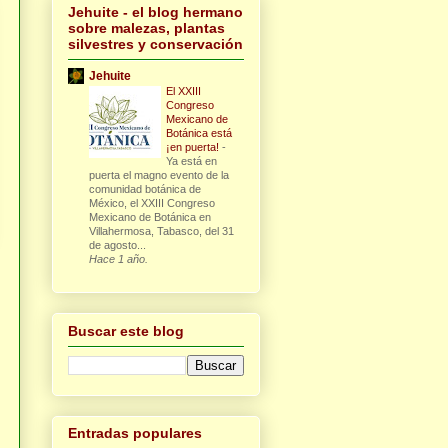
Jehuite - el blog hermano
sobre malezas, plantas
silvestres y conservación
Jehuite
El XXIII
Congreso
Mexicano de
Botánica está
¡en puerta!
-
Ya está en
puerta el magno evento de la
comunidad botánica de
México, el XXIII Congreso
Mexicano de Botánica en
Villahermosa, Tabasco, del 31
de agosto...
Hace 1 año.
Buscar este blog
Entradas populares