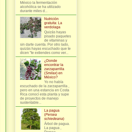
México la fermentación
alcohólica se ha utilizado
durante miles d...
Nutrición
gratuita: La
verdolaga
Quizás hayas
pisado paquetes
de vitaminas y
sin darte cuenta. Por otro lado,
quizás hayas escuchado que te
dicen "te extiendes como ver...
¿Donde
encontrar la
zarzaparrilla
(
Smilax
) en
México?
Yo no había
escuchado de la zarzaparrilla ,
pero en una estancia en Costa
Rica conocí esta planta y supe
de proyectos de manejo
sustentable...
La pagua
(
Persea
schiedeana
)
Árbol de pagua.
La pagua ,
Persea