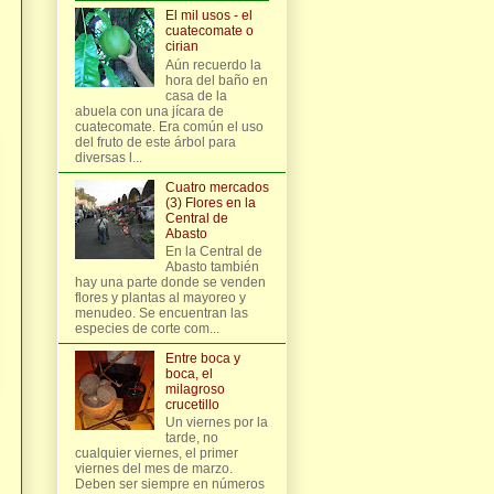
El mil usos - el
cuatecomate o
cirian
Aún recuerdo la
hora del baño en
casa de la
abuela con una jícara de
cuatecomate. Era común el uso
del fruto de este árbol para
diversas l...
Cuatro mercados
(3) Flores en la
Central de
Abasto
En la Central de
Abasto también
hay una parte donde se venden
flores y plantas al mayoreo y
menudeo. Se encuentran las
especies de corte com...
Entre boca y
boca, el
milagroso
crucetillo
Un viernes por la
tarde, no
cualquier viernes, el primer
viernes del mes de marzo.
Deben ser siempre en números