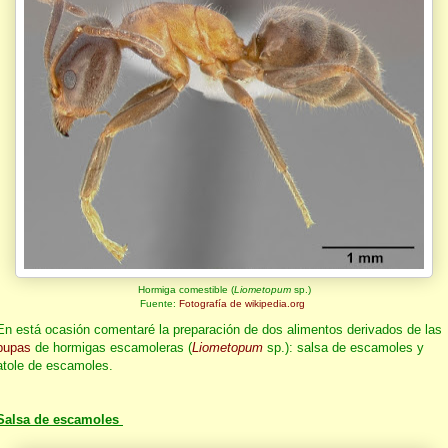
Hormiga comestible (
Liometopum
sp.)
Fuente:
Fotografía de wikipedia.org
En está ocasión comentaré la preparación de dos alimentos derivados de las
pupas
de hormigas escamoleras (
Liometopum
sp.): salsa de escamoles y
atole de escamoles.
Salsa de escamoles