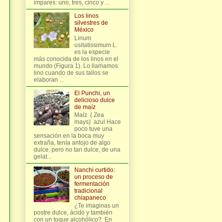
impares: uno, tres, cinco y ...
Los linos
silvestres de
México
Linum
usitatissimum L.
es la especie
más conocida de los linos en el
mundo (Figura 1). Lo llamamos
lino cuando de sus tallos se
elaboran ...
El Punchi, un
delicioso dulce
de maíz
Maíz ( Zea
mays) azul Hace
poco tuve una
sensación en la boca muy
extraña, tenía antojo de algo
dulce, pero no tan dulce, de una
gelat...
Nanchi curtido:
un proceso de
fermentación
tradicional
chiapaneco
¿Te imaginas un
postre dulce, ácido y también
con un toque alcohólico? En