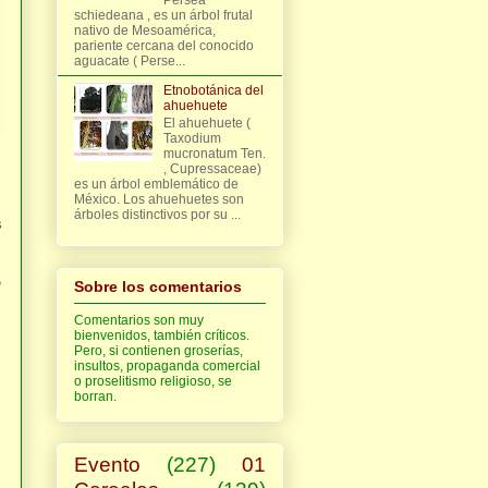
schiedeana , es un árbol frutal
nativo de Mesoamérica,
pariente cercana del conocido
aguacate ( Perse...
Etnobotánica del
ahuehuete
El ahuehuete (
Taxodium
mucronatum Ten.
, Cupressaceae)
es un árbol emblemático de
México. Los ahuehuetes son
árboles distinctivos por su ...
s
e
Sobre los comentarios
Comentarios son muy
bienvenidos, también críticos.
Pero, si contienen groserías,
insultos, propaganda comercial
o proselitismo religioso, se
borran.
Evento
(227)
01