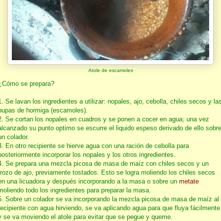
Atole de escamoles
¿Cómo se prepara?
1. Se lavan los ingredientes a utilizar: nopales, ajo, cebolla, chiles secos y la
pupas de hormiga (escamoles).
2. Se cortan los nopales en cuadros y se ponen a cocer en agua; una vez
alcanzado su punto optimo se escurre el liquido espeso derivado de ello sobr
un colador.
3. En otro recipiente se hierve agua con una ración de cebolla para
posteriormente incorporar los nopales y los otros ingredientes.
4. Se prepara una mezcla picosa de masa de maíz con chiles secos y un
trozo de ajo, previamente tostados. Esto se logra moliendo los chiles secos
en una licuadora y después incorporando a la masa o sobre un
metate
moliendo todo los ingredientes para preparar la masa.
5. Sobre un colador se va incorporando la mezcla picosa de masa de maíz al
recipiente con agua hirviendo, se va aplicando agua para que fluya fácilmente
y se va moviendo el atole para evitar que se pegue y queme.