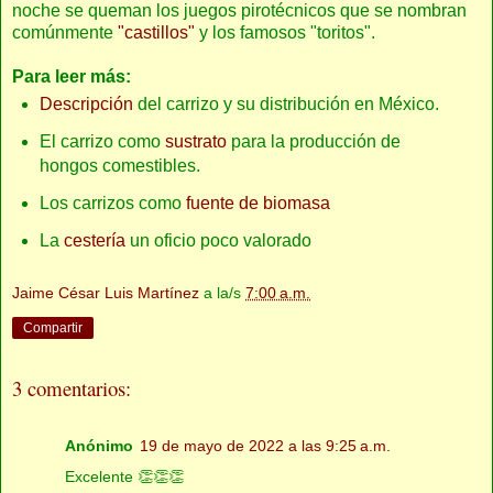
noche se queman los juegos pirotécnicos que se nombran
comúnmente
"castillos"
y los famosos "toritos".
Para leer más:
Descripción
del carrizo y su distribución en México.
El carrizo como
sustrato
para la producción de
hongos comestibles.
Los carrizos como
fuente de biomasa
La
cestería
un oficio poco valorado
Jaime César Luis Martínez
a la/s
7:00 a.m.
Compartir
3 comentarios:
Anónimo
19 de mayo de 2022 a las 9:25 a.m.
Excelente 👏👏👏