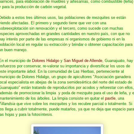
barnices, para elaboración de muebles y artesanías, como combustible (leña)
y para la producción de carbón vegetal.
Debido a estos tres últimos usos, las poblaciones de mezquites se están
viendo afectadas. El primero y segundo tiene que ver con una
sobreexplotación sin renovación y el tercero, como sucede con muchas
especies aprovechadas en grandes cantidades en nuestro país, con que no
hay interés por parte de las empresas ni organismos de gobierno ni en la
población local en regular su extracción y brindar o obtener capacitación para
un buen manejo.
En el municipio de
Dolores Hidalgo
y
San Miguel de Allende
, Guanajuato, hay
esfuerzos por conservar, re-valorar su importancia y diversificar los usos de
este importante árbol. En la comunidad de Las Hierbas, perteneciente al
municipio de Dolores Hidalgo, un grupo de apicultores "Asociación ganadera
local especialista en abejas de la zona semidesértica del norte del estado de
Guanajuato" están tratando de reproducirlos por acodos y reforestar con ellos,
además de promocionar la limpia y poda de mezquite para el uso de leña, y e
mantenimiento de los árboles. La limpia consiste en quitar el
paxtle
, una
Tillandsia
que vive sobre los mezquites y los recubre parcial o totalmente. Si
los llega a cubrir totalmente, puede matarlos, ya que no deja que espacio par
las hojas y para la fotosíntesis.