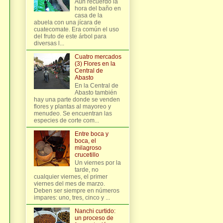
Aún recuerdo la
hora del baño en
casa de la
abuela con una jícara de
cuatecomate. Era común el uso
del fruto de este árbol para
diversas l...
Cuatro mercados
(3) Flores en la
Central de
Abasto
En la Central de
Abasto también
hay una parte donde se venden
flores y plantas al mayoreo y
menudeo. Se encuentran las
especies de corte com...
Entre boca y
boca, el
milagroso
crucetillo
Un viernes por la
tarde, no
cualquier viernes, el primer
viernes del mes de marzo.
Deben ser siempre en números
impares: uno, tres, cinco y ...
Nanchi curtido:
un proceso de