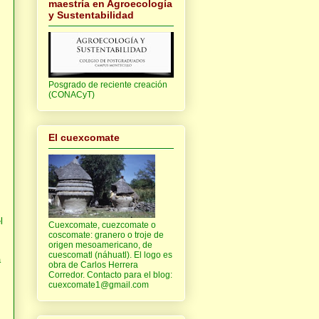
maestría en Agroecología
y Sustentabilidad
Posgrado de reciente creación
(CONACyT)
El cuexcomate
l
Cuexcomate, cuezcomate o
coscomate: granero o troje de
origen mesoamericano, de
cuescomatl (náhuatl). El logo es
a
obra de Carlos Herrera
Corredor. Contacto para el blog:
cuexcomate1@gmail.com