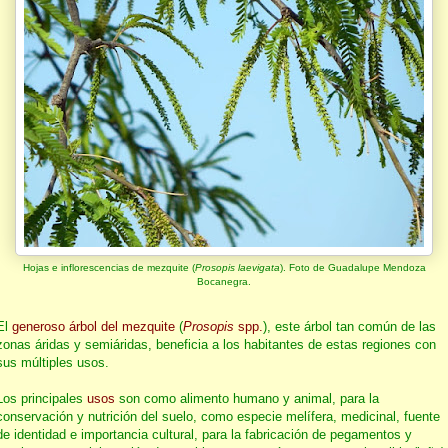
Hojas e inflorescencias de mezquite (
Prosopis laevigata
). Foto de Guadalupe Mendoza
Bocanegra.
El
generoso árbol del mezquite
(
Prosopis
spp.
), este árbol tan común de las
zonas áridas y semiáridas, beneficia a los habitantes de estas regiones con
sus múltiples usos.
Los principales
usos
son como alimento humano y animal, para la
conservación y nutrición del suelo, como especie melífera, medicinal, fuente
de identidad e importancia cultural, para la fabricación de pegamentos y