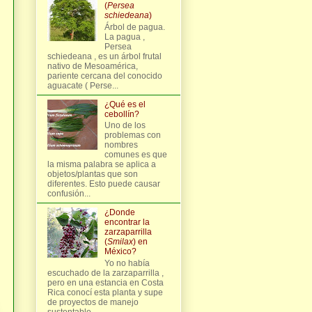
(
Persea
schiedeana
)
Árbol de pagua.
La pagua ,
Persea
schiedeana , es un árbol frutal
nativo de Mesoamérica,
pariente cercana del conocido
aguacate ( Perse...
¿Qué es el
cebollín?
Uno de los
problemas con
nombres
comunes es que
la misma palabra se aplica a
objetos/plantas que son
diferentes. Esto puede causar
confusión...
¿Donde
encontrar la
zarzaparrilla
(
Smilax
) en
México?
Yo no había
escuchado de la zarzaparrilla ,
pero en una estancia en Costa
Rica conocí esta planta y supe
de proyectos de manejo
sustentable...