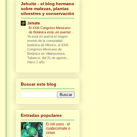
Jehuite - el blog hermano
sobre malezas, plantas
silvestres y conservación
Jehuite
El XXIII Congreso Mexicano
de Botánica está ¡en puerta!
-
Ya está en puerta el magno
evento de la comunidad
botánica de México, el XXIII
Congreso Mexicano de
Botánica en Villahermosa,
Tabasco, del 31 de agosto...
Hace 1 año.
Buscar este blog
Entradas populares
El mil usos - el
cuatecomate o
cirian