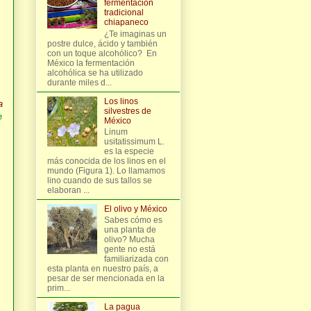
fermentación
tradicional
chiapaneco
¿Te imaginas un
postre dulce, ácido y también
con un toque alcohólico? En
México la fermentación
alcohólica se ha utilizado
durante miles d...
Los linos
a
silvestres de
e
México
Linum
usitatissimum L.
es la especie
más conocida de los linos en el
mundo (Figura 1). Lo llamamos
lino cuando de sus tallos se
elaboran ...
El olivo y México
Sabes cómo es
una planta de
olivo? Mucha
gente no está
familiarizada con
esta planta en nuestro país, a
pesar de ser mencionada en la
prim...
La pagua