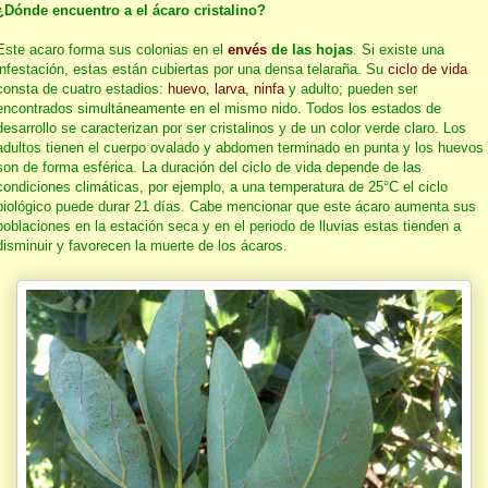
¿Dónde encuentro a el ácaro cristalino?
Este acaro forma sus colonias en el
envés
de las hojas
. Si existe una
infestación, estas están cubiertas por una densa telaraña. Su
ciclo de vida
consta de cuatro estadios:
huevo
,
larva
,
ninfa
y adulto; pueden ser
encontrados simultáneamente en el mismo nido. Todos los estados de
desarrollo se caracterizan por ser cristalinos y de un color verde claro. Los
adultos tienen el cuerpo ovalado y abdomen terminado en punta y los huevos
son de forma esférica. La duración del ciclo de vida depende de las
condiciones climáticas, por ejemplo, a una temperatura de 25°C el ciclo
biológico puede durar 21 días. Cabe mencionar que este ácaro aumenta sus
poblaciones en la estación seca y en el periodo de lluvias estas tienden a
disminuir y favorecen la muerte de los ácaros.