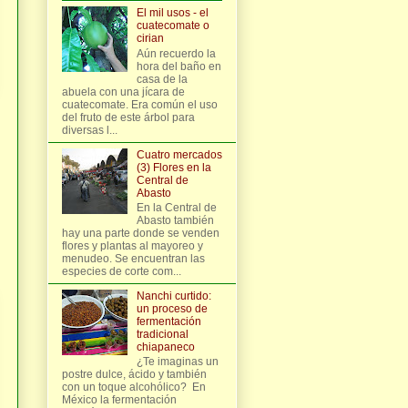
El mil usos - el
cuatecomate o
cirian
Aún recuerdo la
hora del baño en
casa de la
abuela con una jícara de
cuatecomate. Era común el uso
del fruto de este árbol para
diversas l...
Cuatro mercados
(3) Flores en la
Central de
Abasto
En la Central de
Abasto también
hay una parte donde se venden
flores y plantas al mayoreo y
menudeo. Se encuentran las
especies de corte com...
Nanchi curtido:
un proceso de
fermentación
tradicional
chiapaneco
¿Te imaginas un
postre dulce, ácido y también
con un toque alcohólico? En
México la fermentación