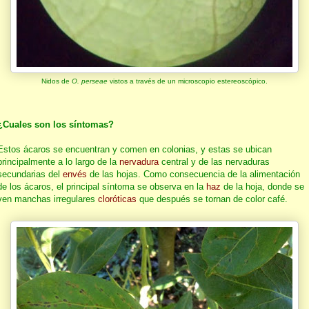
Nidos de
O. perseae
vistos a través de un microscopio estereoscópico.
¿Cuales son los síntomas?
Estos ácaros se encuentran y comen en colonias, y estas se ubican
principalmente a lo largo de la
nervadura
central y de las nervaduras
secundarias del
envés
de las hojas. Como consecuencia de la alimentación
de los ácaros, el principal síntoma se observa en la
haz
de la hoja, donde se
ven manchas irregulares
cloróticas
que después se tornan de color café.