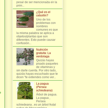
pesar de ser mencionada en la
prim...
¿Qué es el
cebollín?
Uno de los
problemas con
nombres
comunes es que
la misma palabra se aplica a
objetos/plantas que son
diferentes. Esto puede causar
confusión...
Nutrición
gratuita: La
verdolaga
Quizás hayas
pisado paquetes
de vitaminas y
sin darte cuenta. Por otro lado,
quizás hayas escuchado que te
dicen "te extiendes como ver...
La pagua
(
Persea
schiedeana
)
e
Árbol de pagua.
La pagua ,
Persea
schiedeana , es un árbol frutal
nativo de Mesoamérica,