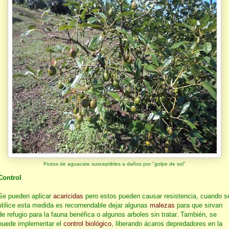
Frutos de aguacate susceptibles a daños por "golpe de sol"
Control
Se pueden aplicar
acaricidas
pero estos pueden causar resistencia, cuando s
utilice esta medida es recomendable dejar algunas
malezas
para que sirvan
de refugio para la fauna benéfica o algunos arboles sin tratar. También, se
puede implementar el
control biológico
, liberando ácaros depredadores en la