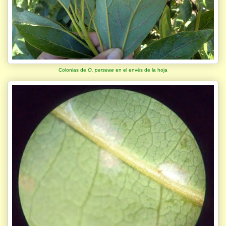
Colonias de
O. perseae
en el envés de la hoja