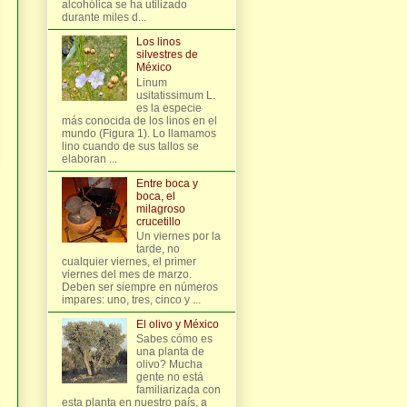
alcohólica se ha utilizado
durante miles d...
Los linos
silvestres de
México
Linum
usitatissimum L.
es la especie
más conocida de los linos en el
mundo (Figura 1). Lo llamamos
lino cuando de sus tallos se
elaboran ...
Entre boca y
boca, el
milagroso
crucetillo
Un viernes por la
tarde, no
cualquier viernes, el primer
viernes del mes de marzo.
Deben ser siempre en números
impares: uno, tres, cinco y ...
El olivo y México
Sabes cómo es
una planta de
olivo? Mucha
gente no está
familiarizada con
esta planta en nuestro país, a