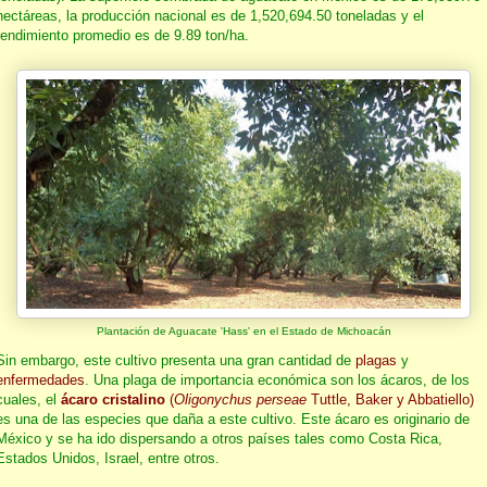
hectáreas, la producción nacional es de 1,520,694.50 toneladas y el
rendimiento promedio es de 9.89 ton/ha.
Plantación de Aguacate 'Hass' en el Estado de Michoacán
Sin embargo, este cultivo presenta una gran cantidad de
plagas
y
enfermedades
. Una plaga de importancia económica son los ácaros, de los
cuales, el
ácaro cristalino
(
Oligonychus perseae
Tuttle, Baker y Abbatiello)
es una de las especies que daña a este cultivo. Este ácaro es originario de
México y se ha ido dispersando a otros países tales como Costa Rica,
Estados Unidos, Israel, entre otros.