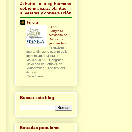
Jehuite - el blog hermano
sobre malezas, plantas
silvestres y conservación
Jehuite
El XXIII
Congreso
Mexicano de
Botánica está
¡en puerta!
-
Ya está en
puerta el magno evento de la
comunidad botánica de
México, el XXIII Congreso
Mexicano de Botánica en
Villahermosa, Tabasco, del 31
de agosto...
Hace 1 año.
Buscar este blog
Entradas populares