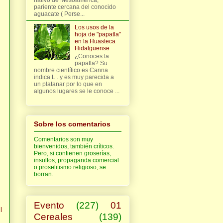
pariente cercana del conocido
aguacate ( Perse...
Los usos de la
hoja de "papatla"
en la Huasteca
Hidalguense
¿Conoces la
papatla? Su
nombre científico es Canna
indica L . y es muy parecida a
un platanar por lo que en
algunos lugares se le conoce ...
Sobre los comentarios
Comentarios son muy
bienvenidos, también críticos.
Pero, si contienen groserías,
insultos, propaganda comercial
o proselitismo religioso, se
borran.
Evento
(227)
01
l
Cereales
(139)