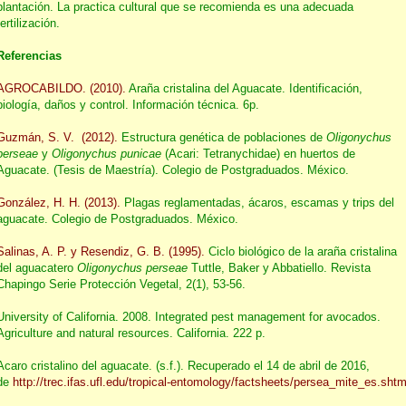
plantación. La practica cultural que se recomienda es una adecuada
fertilización.
Referencias
AGROCABILDO. (2010).
Araña cristalina del Aguacate. Identificación,
biología, daños y control. Información técnica. 6p.
Guzmán, S. V. (2012).
Estructura genética de poblaciones de
Oligonychus
perseae
y
Oligonychus punicae
(Acari: Tetranychidae) en huertos de
Aguacate. (Tesis de Maestría). Colegio de Postgraduados. México.
González, H. H. (2013).
Plagas reglamentadas, ácaros, escamas y trips del
aguacate. Colegio de Postgraduados. México.
Salinas, A. P. y Resendiz, G. B. (1995).
Ciclo biológico de la araña cristalina
del aguacatero
Oligonychus perseae
Tuttle, Baker y Abbatiello. Revista
Chapingo Serie Protección Vegetal, 2(1), 53-56.
University of California. 2008. Integrated pest management for avocados.
Agriculture and natural resources. California. 222 p.
Acaro cristalino del aguacate. (s.f.). Recuperado el 14 de abril de 2016,
de
http://trec.ifas.ufl.edu/tropical-entomology/factsheets/persea_mite_es.shtm