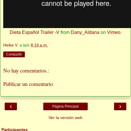
Dieta Español Trailer -V
from
Dany_Aldana
on
Vimeo
.
Heike V.
a la/s
8:16 a.m.
Compartir
No hay comentarios.:
Publicar un comentario
‹
›
Página Principal
Ver la versión web
Participantes