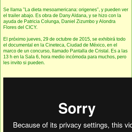
Se llama "La dieta mesoamericana: origenes", y pueden ver
el trailer abajo. Es obra de Dany Aldana, y se hizo con la
ayuda de Patricia Colunga, Daniel Zizumbo y Alondra
Flores del CICY.
El próximo jueves, 29 de octubre de 2015, se exhibirá todo
el documental en la Cineteca, Ciudad de México, en el
marco de un concurso, llamado Pantalla de Cristal. Es a las
13 h en la Sala 6, hora medio incómoda para muchos, pero
les invito si pueden.