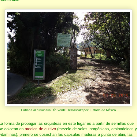
Entrada al orquidario Río Verde, Temascaltepec, Estado de México
La forma de propagar las orquídeas en este lugar es a partir de semillas que
se colocan en
medios de cultivo
(mezcla de sales inorgánicas, aminoácidos y
vitaminas); primero se cosechan las capsulas maduras a punto de abrir, las