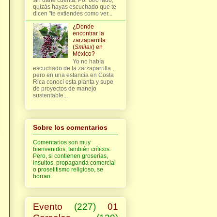
quizás hayas escuchado que te
dicen "te extiendes como ver...
¿Donde
encontrar la
zarzaparrilla
(
Smilax
) en
México?
Yo no había
escuchado de la zarzaparrilla ,
pero en una estancia en Costa
Rica conocí esta planta y supe
de proyectos de manejo
sustentable...
Sobre los comentarios
Comentarios son muy
bienvenidos, también críticos.
Pero, si contienen groserías,
insultos, propaganda comercial
o proselitismo religioso, se
borran.
Evento
(227)
01