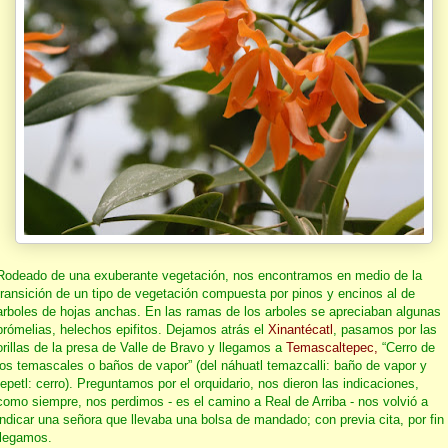
Rodeado de una exuberante vegetación, nos encontramos en medio de la
transición de un tipo de vegetación compuesta por pinos y encinos al de
arboles de hojas anchas. En las ramas de los arboles se apreciaban algunas
brómelias, helechos epifitos. Dejamos atrás el
Xinantécatl
, pasamos por las
orillas de la presa de Valle de Bravo y llegamos a
Temascaltepec,
“Cerro de
los temascales o baños de vapor” (del náhuatl temazcalli: baño de vapor y
tepetl: cerro). Preguntamos por el orquidario, nos dieron las indicaciones,
como siempre, nos perdimos - es el camino a Real de Arriba - nos volvió a
indicar una señora que llevaba una bolsa de mandado; con previa cita, por fin
llegamos.