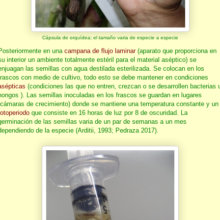
Cápsula de orquídea; el tamaño varia de especie a especie
Posteriormente en una
campana de flujo laminar
(aparato que proporciona en
su interior un ambiente totalmente estéril para el material aséptico) se
enjuagan las semillas con agua destilada esterilizada. Se colocan en los
frascos con medio de cultivo, todo esto se debe mantener en condiciones
asépticas
(condiciones las que no entren, crezcan o se desarrollen bacterias 
hongos ). Las semillas inoculadas en los frascos se guardan en lugares
(cámaras de crecimiento) donde se mantiene una temperatura constante y un
fotoperiodo
que consiste en 16 horas de luz por 8 de oscuridad. La
germinación de las semillas varia de un par de semanas a un mes
dependiendo de la especie (Arditii, 1993; Pedraza 2017).