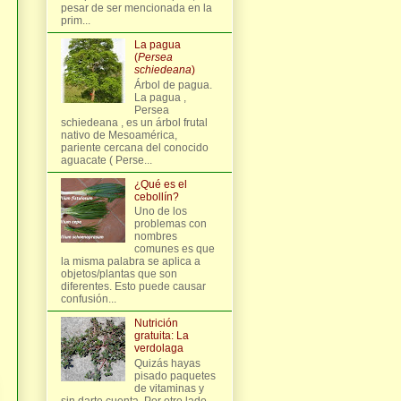
pesar de ser mencionada en la
prim...
La pagua
(
Persea
schiedeana
)
Árbol de pagua.
La pagua ,
Persea
schiedeana , es un árbol frutal
nativo de Mesoamérica,
pariente cercana del conocido
aguacate ( Perse...
¿Qué es el
cebollín?
Uno de los
problemas con
nombres
comunes es que
la misma palabra se aplica a
objetos/plantas que son
diferentes. Esto puede causar
confusión...
Nutrición
gratuita: La
verdolaga
Quizás hayas
pisado paquetes
de vitaminas y
sin darte cuenta. Por otro lado,