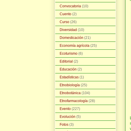
Convocatoria
(10)
Cuento
(2)
Curso
(26)
Diversidad
(10)
Domesticación
(21)
Economía agrícola
(25)
Ecoturismo
(6)
Editorial
(2)
Educación
(2)
Estadísticas
(1)
Etnobiología
(25)
Etnobotánica
(104)
Etnofarmacología
(28)
Evento
(227)
Evolución
(5)
Fotos
(3)