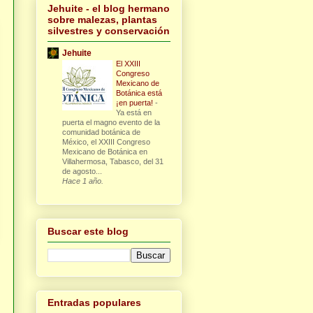
Jehuite - el blog hermano
sobre malezas, plantas
silvestres y conservación
Jehuite
El XXIII
Congreso
Mexicano de
Botánica está
¡en puerta!
-
Ya está en
puerta el magno evento de la
comunidad botánica de
México, el XXIII Congreso
Mexicano de Botánica en
Villahermosa, Tabasco, del 31
de agosto...
Hace 1 año.
Buscar este blog
Entradas populares