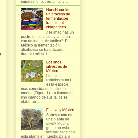
impares: uno, tres, cinco y ...
Nanchi curtido:
un proceso de
fermentación
tradicional
chiapaneco
¿Te imaginas un
postre dulce, ácido y también
con un toque alcohólico? En
México la fermentación
alcohólica se ha utilizado
u
durante miles d...
Los linos
silvestres de
México
Linum
usitatissimum L.
es la especie
más conocida de los linos en el
mundo (Figura 1). Lo llamamos
lino cuando de sus tallos se
elaboran ...
El olivo y México
Sabes cómo es
una planta de
olivo? Mucha
gente no está
familiarizada con
esta planta en nuestro país, a