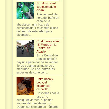
El mil usos - el
cuatecomate o
cirian
Aún recuerdo la
hora del baño en
casa de la
abuela con una jícara de
cuatecomate. Era común el uso
del fruto de este árbol para
diversas l...
Cuatro mercados
(3) Flores en la
Central de
Abasto
En la Central de
Abasto también
hay una parte donde se venden
flores y plantas al mayoreo y
menudeo. Se encuentran las
especies de corte com...
Entre boca y
boca, el
milagroso
crucetillo
Un viernes por la
tarde, no
cualquier viernes, el primer
viernes del mes de marzo.
Deben ser siempre en números