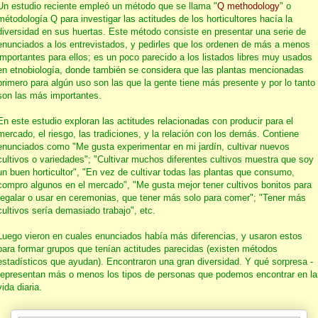
Un estudio reciente empleó un método que se llama "
Q methodology
" o
métodología Q para investigar las actitudes de los horticultores hacía la
diversidad en sus huertas. Este método consiste en presentar una serie de
enunciados a los entrevistados, y pedirles que los ordenen de más a menos
importantes para ellos; es un poco parecido a los listados libres muy usados
en etnobiología, donde también se considera que las plantas mencionadas
primero para algún uso son las que la gente tiene más presente y por lo tanto
son las más importantes.
En este estudio exploran las actitudes relacionadas con producir para el
mercado, el riesgo, las tradiciones, y la relación con los demás. Contiene
enunciados como "Me gusta experimentar en mi jardín, cultivar nuevos
cultivos o variedades"; "Cultivar muchos diferentes cultivos muestra que soy
un buen horticultor", "En vez de cultivar todas las plantas que consumo,
compro algunos en el mercado", "Me gusta mejor tener cultivos bonitos para
regalar o usar en ceremonias, que tener más solo para comer"; "Tener más
cultivos sería demasiado trabajo", etc.
Luego vieron en cuales enunciados había más diferencias, y usaron estos
para formar grupos que tenían actitudes parecidas (existen métodos
estadísticos que ayudan). Encontraron una gran diversidad. Y qué sorpresa -
representan más o menos los tipos de personas que podemos encontrar en la
vida diaria.