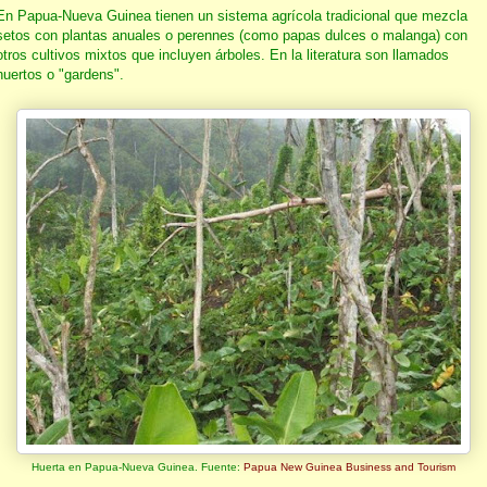
En Papua-Nueva Guinea tienen un sistema agrícola tradicional que mezcla
setos con plantas anuales o perennes (como papas dulces o malanga) con
otros cultivos mixtos que incluyen árboles. En la literatura son llamados
huertos o "gardens".
Huerta en Papua-Nueva Guinea. Fuente:
Papua New Guinea Business and Tourism