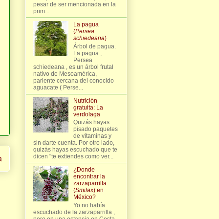
pesar de ser mencionada en la
prim...
La pagua
(
Persea
schiedeana
)
Árbol de pagua.
La pagua ,
Persea
schiedeana , es un árbol frutal
nativo de Mesoamérica,
pariente cercana del conocido
aguacate ( Perse...
Nutrición
gratuita: La
verdolaga
Quizás hayas
pisado paquetes
de vitaminas y
sin darte cuenta. Por otro lado,
quizás hayas escuchado que te
dicen "te extiendes como ver...
a
¿Donde
encontrar la
zarzaparrilla
(
Smilax
) en
México?
Yo no había
escuchado de la zarzaparrilla ,
pero en una estancia en Costa