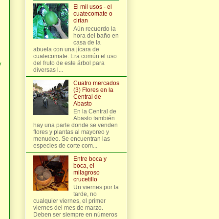
El mil usos - el
cuatecomate o
cirian
Aún recuerdo la
hora del baño en
casa de la
abuela con una jícara de
cuatecomate. Era común el uso
del fruto de este árbol para
y
diversas l...
Cuatro mercados
(3) Flores en la
Central de
Abasto
En la Central de
Abasto también
hay una parte donde se venden
flores y plantas al mayoreo y
menudeo. Se encuentran las
especies de corte com...
Entre boca y
boca, el
milagroso
crucetillo
Un viernes por la
tarde, no
cualquier viernes, el primer
viernes del mes de marzo.
Deben ser siempre en números