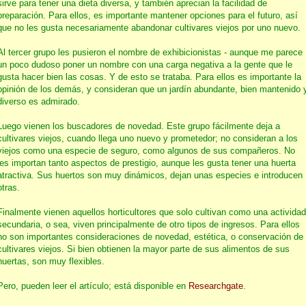
sirve para tener una dieta diversa, y también aprecian la facilidad de
preparación. Para ellos, es importante mantener opciones para el futuro, así
que no les gusta necesariamente abandonar cultivares viejos por uno nuevo.
Al tercer grupo les pusieron el nombre de exhibicionistas - aunque me parece
un poco dudoso poner un nombre con una carga negativa a la gente que le
gusta hacer bien las cosas. Y de esto se trataba. Para ellos es importante la
opinión de los demás, y consideran que un jardín abundante, bien mantenido 
diverso es admirado.
Luego vienen los buscadores de novedad. Este grupo fácilmente deja a
cultivares viejos, cuando llega uno nuevo y prometedor; no consideran a los
viejos como una especie de seguro, como algunos de sus compañeros. No
les importan tanto aspectos de prestigio, aunque les gusta tener una huerta
atractiva. Sus huertos son muy dinámicos, dejan unas especies e introducen
otras.
Finalmente vienen aquellos horticultores que solo cultivan como una actividad
secundaria, o sea, viven principalmente de otro tipos de ingresos. Para ellos
no son importantes consideraciones de novedad, estética, o conservación de
cultivares viejos. Si bien obtienen la mayor parte de sus alimentos de sus
huertas, son muy flexibles.
Pero, pueden leer el artículo; está disponible en
Researchgate
.