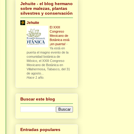
Jehuite - el blog hermano
sobre malezas, plantas
silvestres y conservación
Jehuite
El XXIII
Congreso
Mexicano de
Botánica está
¡en puerta!
-
Ya está en
puerta el magno evento de la
comunidad botánica de
México, el XXIII Congreso
Mexicano de Botánica en
Villahermosa, Tabasco, del 31
de agosto...
Hace 1 año.
Buscar este blog
Entradas populares