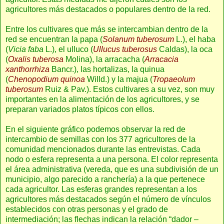
agricultores más destacados o populares dentro de la red.
Entre los cultivares que más se intercambian dentro de la
red se encuentran la papa (
Solanum tuberosum
L.), el haba
(
Vicia faba
L.), el ulluco (
Ullucus tuberosus
Caldas), la oca
(
Oxalis tuberosa
Molina), la arracacha (
Arracacia
xanthorrhiza
Bancr.), las hortalizas, la quinua
(
Chenopodium quinoa
Willd.) y la majua (
Tropaeolum
tuberosum
Ruiz & Pav.). Estos cultivares a su vez, son muy
importantes en la alimentación de los agricultores, y se
preparan variados platos típicos con ellos.
En el siguiente gráfico podemos observar la red de
intercambio de semillas con los 377 agricultores de la
comunidad mencionados durante las entrevistas. Cada
nodo o esfera representa a una persona. El color representa
el área administrativa (vereda, que es una subdivisión de un
municipio, algo parecido a ranchería) a la que pertenece
cada agricultor. Las esferas grandes representan a los
agricultores más destacados según el número de vínculos
establecidos con otras personas y el grado de
intermediación; las flechas indican la relación “dador –