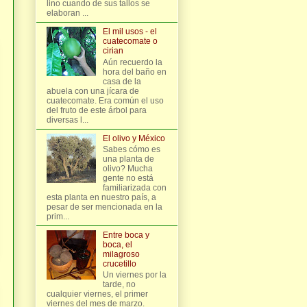
lino cuando de sus tallos se
elaboran ...
El mil usos - el
cuatecomate o
cirian
Aún recuerdo la
hora del baño en
casa de la
abuela con una jícara de
cuatecomate. Era común el uso
del fruto de este árbol para
diversas l...
El olivo y México
Sabes cómo es
una planta de
olivo? Mucha
gente no está
familiarizada con
esta planta en nuestro país, a
pesar de ser mencionada en la
prim...
Entre boca y
boca, el
milagroso
crucetillo
Un viernes por la
tarde, no
cualquier viernes, el primer
viernes del mes de marzo.