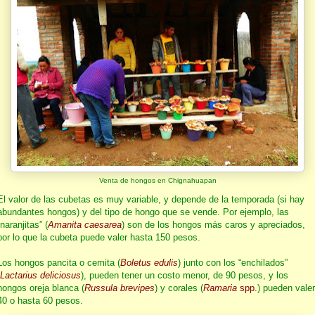
Venta de hongos en Chignahuapan
El valor de las cubetas es muy variable, y depende de la temporada (si hay
abundantes hongos) y del tipo de hongo que se vende. Por ejemplo, las
“naranjitas” (
Amanita caesarea
) son de los hongos más caros y apreciados,
por lo que la cubeta puede valer hasta 150 pesos.
Los hongos pancita o cemita (
Boletus edulis
) junto con los “enchilados”
Lactarius deliciosus
), pueden tener un costo menor, de 90 pesos, y los
hongos oreja blanca (
Russula brevipes
) y corales (
Ramaria
spp.
) pueden valer
40 o hasta 60 pesos.