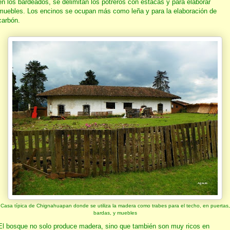
en los bardeados, se delimitan los potreros con estacas y para elaborar
muebles. Los encinos se ocupan más como leña y para la elaboración de
carbón.
Casa típica de Chignahuapan donde se utiliza la madera como trabes para el techo, en puertas,
bardas, y muebles
El bosque no solo produce madera, sino que también son muy ricos en