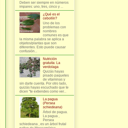
Deben ser siempre en números
impares: uno, tres, cinco y ...
¿Qué es el
cebollín?
Uno de los
problemas con
nombres
comunes es que
la misma palabra se aplica a
objetos/plantas que son
diferentes. Esto puede causar
confusión...
Nutrición
gratuita: La
verdolaga
Quizás hayas
pisado paquetes
de vitaminas y
sin darte cuenta. Por otro lado,
quizás hayas escuchado que te
dicen "te extiendes como ver...
La pagua
(
Persea
schiedeana
)
Árbol de pagua.
La pagua ,
Persea
schiedeana , es un árbol frutal
nativo de Mesoamérica,