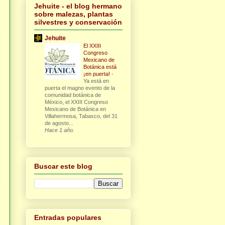
Jehuite - el blog hermano
sobre malezas, plantas
silvestres y conservación
Jehuite
El XXIII
Congreso
Mexicano de
Botánica está
¡en puerta!
-
Ya está en
puerta el magno evento de la
comunidad botánica de
México, el XXIII Congreso
Mexicano de Botánica en
Villahermosa, Tabasco, del 31
de agosto...
Hace 1 año.
Buscar este blog
Entradas populares