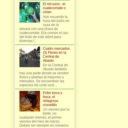
El mil usos - el
cuatecomate o
cirian
Aún recuerdo la
hora del baño en
casa de la
abuela con una jícara de
cuatecomate. Era común el uso
del fruto de este árbol para
diversas l...
Cuatro mercados
(3) Flores en la
Central de
Abasto
En la Central de
Abasto también
hay una parte donde se venden
flores y plantas al mayoreo y
menudeo. Se encuentran las
especies de corte com...
Entre boca y
boca, el
milagroso
crucetillo
Un viernes por la
tarde, no
cualquier viernes, el primer
viernes del mes de marzo.
Deben ser siempre en números