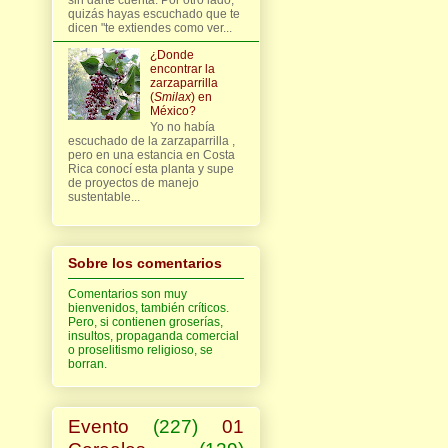
quizás hayas escuchado que te
dicen "te extiendes como ver...
¿Donde
encontrar la
zarzaparrilla
(
Smilax
) en
México?
Yo no había
escuchado de la zarzaparrilla ,
pero en una estancia en Costa
Rica conocí esta planta y supe
de proyectos de manejo
sustentable...
Sobre los comentarios
Comentarios son muy
bienvenidos, también críticos.
Pero, si contienen groserías,
insultos, propaganda comercial
o proselitismo religioso, se
borran.
Evento
(227)
01