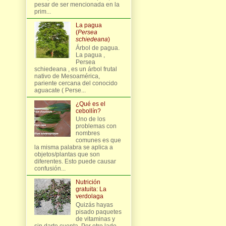
pesar de ser mencionada en la
prim...
La pagua
(
Persea
schiedeana
)
Árbol de pagua.
La pagua ,
Persea
schiedeana , es un árbol frutal
nativo de Mesoamérica,
pariente cercana del conocido
aguacate ( Perse...
¿Qué es el
cebollín?
Uno de los
problemas con
nombres
comunes es que
la misma palabra se aplica a
objetos/plantas que son
diferentes. Esto puede causar
confusión...
Nutrición
gratuita: La
verdolaga
Quizás hayas
pisado paquetes
de vitaminas y
sin darte cuenta. Por otro lado,