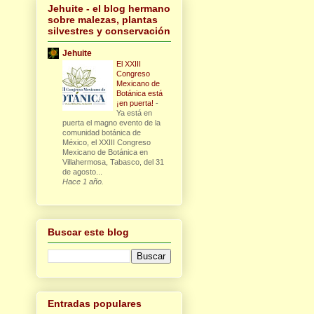
Jehuite - el blog hermano
sobre malezas, plantas
silvestres y conservación
Jehuite
El XXIII
Congreso
Mexicano de
Botánica está
¡en puerta!
-
Ya está en
puerta el magno evento de la
comunidad botánica de
México, el XXIII Congreso
Mexicano de Botánica en
Villahermosa, Tabasco, del 31
de agosto...
Hace 1 año.
Buscar este blog
Entradas populares