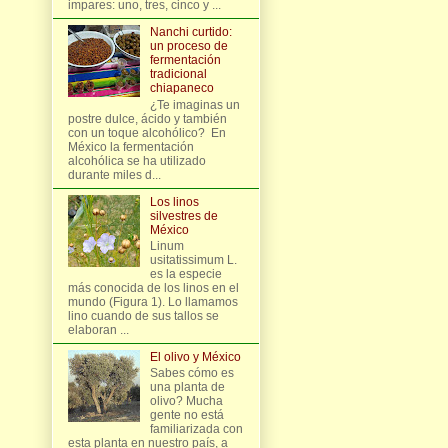
impares: uno, tres, cinco y ...
Nanchi curtido:
un proceso de
fermentación
tradicional
chiapaneco
¿Te imaginas un
postre dulce, ácido y también
con un toque alcohólico? En
México la fermentación
alcohólica se ha utilizado
durante miles d...
Los linos
silvestres de
México
Linum
usitatissimum L.
es la especie
más conocida de los linos en el
mundo (Figura 1). Lo llamamos
lino cuando de sus tallos se
elaboran ...
El olivo y México
Sabes cómo es
una planta de
olivo? Mucha
gente no está
familiarizada con
esta planta en nuestro país, a